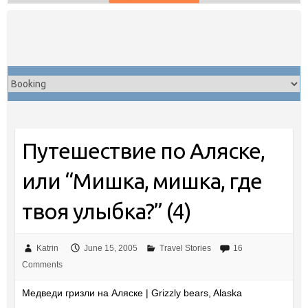
Skip
to
content
Путешествие по Аляске,
или “Мишка, мишка, где
твоя улыбка?” (4)
Katrin
June 15, 2005
Travel Stories
16
Comments
Медведи гризли на Аляске | Grizzly bears, Alaska