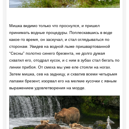
Мишка видимо только что проснулся, и пришел
принимать водные процедуры. Поплескавшись в воде
какое-то время, он заскучал, и стал оглядываться по
сторонам. Увидев на водной лыже пришвартованной
“Сесны” полотно синего брезента, не долго думая
схватил его, отодрал кусок, и с ним в зубах стал бегать по
линии прибоя. От смеха мы уже еле стояли на ногах.
Затем мишка, сев на задницу, и схватив всеми четырьмя
лапами брезент, изорвал его на мелкие кусочки с явным
выражением удовлетворения на морде.