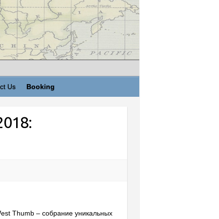
ct Us
Booking
2018:
 West Thumb – собрание уникальных