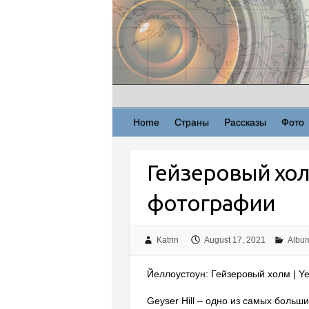
Skip
to
content
Home
Страны
Рассказы
Фото
Гейзеровый хол
фотографии
Katrin
August 17, 2021
Albu
Йеллоустоун: Гейзеровый холм | Ye
Geyser Hill – одно из самых больш