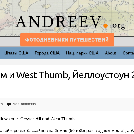
Штаты США
Города США
Нац. парки США
About
Conta
м и West Thumb, Йеллоустоун 
ms
No Comments
llowstone: Geyser Hill and West Thumb
их гейзеровых бассейнов на Земле (50 гейзеров в одном месте), а