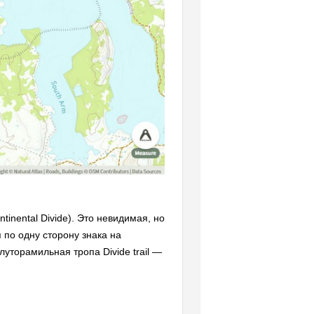
tinental Divide). Это невидимая, но
по одну сторону знака на
уторамильная тропа Divide trail —