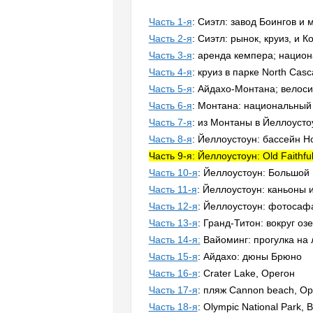
Часть 1-я
: Сиэтл: завод Боингов и 
Часть 2-я
: Сиэтл: рынок, круиз, и 
Часть 3-я
: аренда кемпера; национ
Часть 4-я
: круиз в парке North Cas
Часть 5-я
: Айдахо-Монтана; велоси
Часть 6-я
: Монтана: национальный 
Часть 7-я
: из Монтаны в Йеллоусто
Часть 8-я
: Йеллоустоун: бассейн Н
Часть 9-я: Йеллоустоун: Old Faithf
Часть 10-я
: Йеллоустоун: Большой
Часть 11-я
: Йеллоустоун: каньоны 
Часть 12-я
: Йеллоустоун: фотосафа
Часть 13-я
: Гранд-Титон: вокруг о
Часть 14-я:
Вайоминг: прогулка на 
Часть 15-я
: Айдахо: дюны Брюно
Часть 16-я
: Crater Lake, Орегон
Часть 17-я
: пляж Cannon beach, Ор
Часть 18-я
: Olympic National Park,