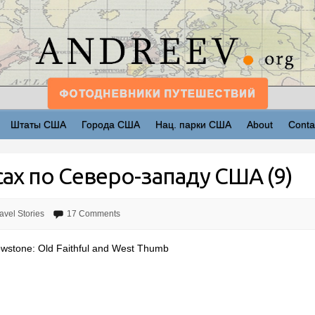
Штаты США
Города США
Нац. парки США
About
Conta
ах по Северо-западу США (9)
avel Stories
17 Comments
owstone: Old Faithful and West Thumb