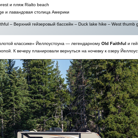
rest и пляж Rialto beach
dge и лавандовая столица Америки
thful – Верхний гейзеровый бассейн – Duck lake hike – West thumb g
золотой классике» Йеллоустоуна — легендарному
Old Faithful
и гей
опой. К вечеру планировали вернуться на ночевку к озеру Йеллоу