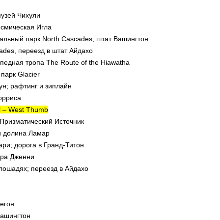
музей Чихули
Космическая Игла
альный парк North Cascades, штат Вашингтон
cades, переезд в штат Айдахо
педная тропа The Route of the Hiawatha
парк Glacier
ун; рафтинг и зиплайн
орриса
ul – West Thumb
 Призматический Источник
и долина Ламар
ри; дорога в Гранд-Титон
зера Дженни
лошадях; переезд в Айдахо
егон
 Вашингтон