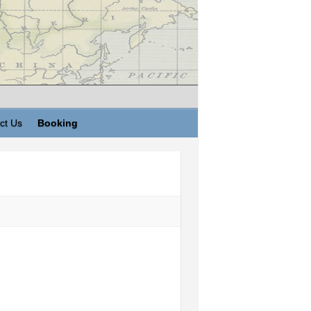
ct Us
Booking