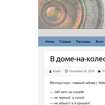
Skip
to
content
Home
Страны
Рассказы
Фото
В доме-на-колес
Katrin
December 20, 2024
Tr
Йеллоустоун: главный гейзер | Yell
— 140 лет на службе
— не черный, а синий
— не ждали? а я пришел!