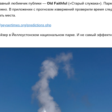
лавный любимчик публики —
Old Faithful
(«Старый служака»). Парк
ожно. В приложении с прогнозом извержений проверили время сле
ать места.
//geysertimes.org/predictions.php
гейзер в Йеллоустонском национальном парке. И не самый эффектн