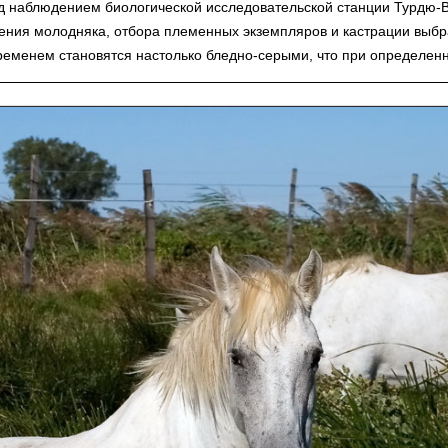
д наблюдением биологической исследовательской станции Турдю-В
мения молодняка, отбора племенных экземпляров и кастрации выб
ременем становятся настолько бледно-серыми, что при определен