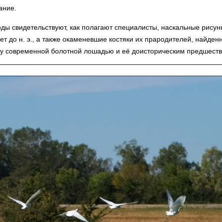
ание.
оды свидетельствуют, как полагают специалисты, наскальные рису
ет до н. э., а также окаменевшие костяки их прародителей, найде
ду современной болотной лошадью и её доисторическим предшест