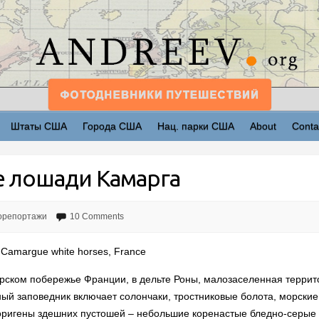
Штаты США
Города США
Нац. парки США
About
Conta
е лошади Камарга
орепортажи
10 Comments
Camargue white horses, France
рском побережье Франции, в дельте Роны, малозаселенная терри
ный заповедник включает солончаки, тростниковые болота, морски
боригены здешних пустошей – небольшие коренастые бледно-серые