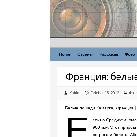
Skip
to
content
Home
Страны
Рассказы
Фото
Франция: белы
Katrin
October 15, 2012
Фот
Белые лошади Камарга, Франция | 
Е
сть на Средиземномо
900 км². Этот природ
острова и болота. А