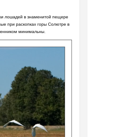
нки лошадей в знаменитой пещере
нные при раскопках горы Солютре в
венником минимальны.