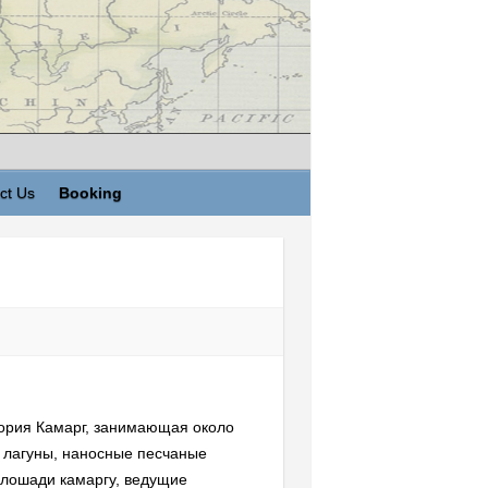
ct Us
Booking
тория Камарг, занимающая около
е лагуны, наносные песчаные
 лошади камаргу, ведущие