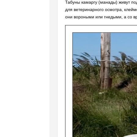
Табуны камаргу (манады) живут по
для ветеринарного осмотра, клей
они вороными или гнедыми, а со в