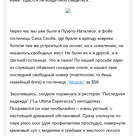
нами. Удастся ли когда-либо свидеться…
Через час мы уже были в Пуэрто-Наталесе, в фойе
гостиницы Casa Cecilia, где брали в аренду коврики.
Хотели там же устроиться на ночлег, но к сожалению, не
оказалось свободных мест. Не было их и в другой, и в
третьей гостинице. Что ж такое! По нашей просьбе один
из служащих обзвонил соседние отели, и нашел-таки
последний свободный номер (matrimonial, то бишь
семейный блок) в гостинице
“Alcazar”
за $58.
Заселившись, сходили поужинать в ресторан “Последняя
надежда” (“La Ultima Esperanza”) неподалеку.
Понравился он нам необычайно – очень уютный, с
настоящей домашней обстановкой. Сразу хлопнули по
паре pisco sour (для профилактики простуды), навернули
кремовый суп с мидиями и грибами и местного лосося