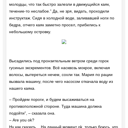
молодцы, что так быстро залезли в движущийся каяк,
течение-то неслабое.” Да, не зря, видать, проходили
инструктаж. Сидя в холодной воде, заливавшей ноги по
бедра, отчего каяк заметно просел, прибились к
небольшому островку.
Высадились под пронзительным ветром среди горок
гусиных экскрементов. Всё насквозь мокрое, включая
волосы, вытереться нечем, сохли так. Мария по рации
вызвала машину, после чего насосом откачала воду из
нашего каяка.
– Пройдем пороги, и будем высаживаться на
противоположной стороне. Туда машина должна
подойти”, – сказала она.
– Are you ok?
Ну как сказать… На данный момент ok, только боюсь, что