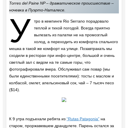
Torres del Paine NP – драматическое происшествие –
ночевка в Пуэрто-Наталесе.
У
тро в кемпинге Rio Serrano порадовало
теплой и тихой погодой. Всегда приятно
вылезать из палатки не на промозглый
холод, а переходить из комфорта спального
мешка в такой же комфорт на улице. Позавтракать мы
сходили в ресторан при инфо-центре, большой и очень
светлый зал с видом на те самые горы, что
фотографировали вчера. Обслуживал сам повар (мы
были единственными посетителями): тосты с маслом и
колбасой, омлет, апельсиновый сок, чай – 7 тысяч песо
($14).
К 9 утра подъехали ребята из
“Rutas Patagonia”
на
старом, проржавевшем драндулете. Парень остался за