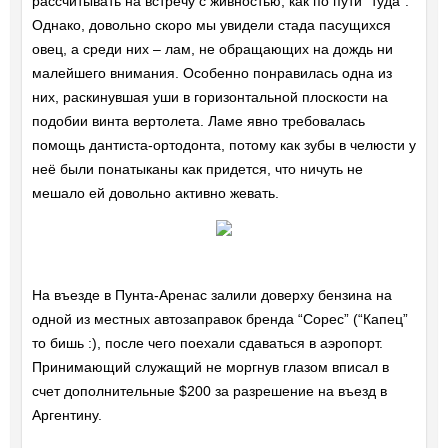
рассчитывать на встречу с живностью, как по пути “туда”.
Однако, довольно скоро мы увидели стада пасущихся
овец, а среди них – лам, не обращающих на дождь ни
малейшего внимания. Особенно понравилась одна из
них, раскинувшая уши в горизонтальной плоскости на
подобии винта вертолета. Ламе явно требовалась
помощь дантиста-ортодонта, потому как зубы в челюсти у
неё были понатыканы как придется, что ничуть не
мешало ей довольно активно жевать.
На въезде в Пунта-Аренас залили доверху бензина на
одной из местных автозаправок бренда “Copec” (“Капец”
то бишь :), после чего поехали сдаваться в аэропорт.
Принимающий служащий не моргнув глазом вписал в
счет дополнительные $200 за разрешение на въезд в
Аргентину.