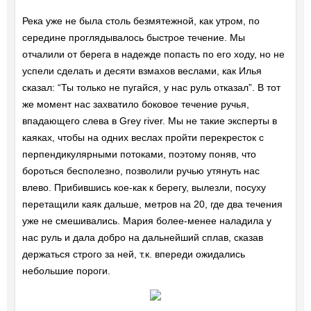
Река уже не была столь безмятежной, как утром, по
середине проглядывалось быстрое течение. Мы
отчалили от берега в надежде попасть по его ходу, но не
успели сделать и десяти взмахов веслами, как Илья
сказал: “Ты только не пугайся, у нас руль отказал”. В тот
же момент нас захватило боковое течение ручья,
впадающего слева в Grey river. Мы не такие эксперты в
каяках, чтобы на одних веслах пройти перекресток с
перпендикулярными потоками, поэтому поняв, что
бороться бесполезно, позволили ручью утянуть нас
влево. Прибившись кое-как к берегу, вылезли, посуху
перетащили каяк дальше, метров на 20, где два течения
уже не смешивались. Мария более-менее наладила у
нас руль и дала добро на дальнейший сплав, сказав
держаться строго за ней, т.к. впереди ожидались
небольшие пороги.