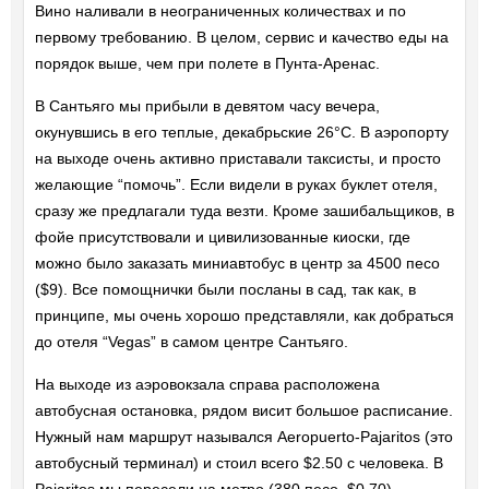
Вино наливали в неограниченных количествах и по
первому требованию. В целом, сервис и качество еды на
порядок выше, чем при полете в Пунта-Аренас.
В Сантьяго мы прибыли в девятом часу вечера,
окунувшись в его теплые, декабрьские 26°C. В аэропорту
на выходе очень активно приставали таксисты, и просто
желающие “помочь”. Если видели в руках буклет отеля,
сразу же предлагали туда везти. Кроме зашибальщиков, в
фойе присутствовали и цивилизованные киоски, где
можно было заказать миниавтобус в центр за 4500 песо
($9). Все помощнички были посланы в сад, так как, в
принципе, мы очень хорошо представляли, как добраться
до отеля “Vegas” в самом центре Сантьяго.
На выходе из аэровокзала справа расположена
автобусная остановка, рядом висит большое расписание.
Нужный нам маршрут назывался Aeropuerto-Pajaritos (это
автобусный терминал) и стоил всего $2.50 с человека. В