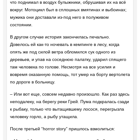
что поднимал в воздух булыжники, обрушивая их на всё
вокруг. Мотоцикл был в сплошных вмятинах и выбоинах;
мужика они доставали из-под него в полуживом
состоянии.
В другом случае история закончилась печально.
Довелось ей как-то ночевать в кемпинге в лесу, когда
опять же под силой ветра обломился сук одного из
деревьев, и упав на соседнюю палатку, ударил спящего
там человека по голове. Несмотря на все усилия и
вовремя оказанную помощь, тот умер на борту вертолета
по дороге в больницу.
– Или вот еще, совсем недавно произошло. Как раз здесь
неподалеку, на берегу реки Грей. Пума подкралась сзади
к рыбаку, только что вытащившему лосося, перегрызла
человеку горло, а рыбу утащила.
После третьей “horror story” пришлось взмолиться: