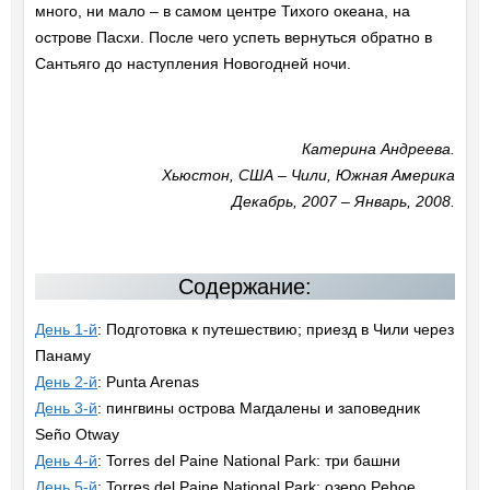
много, ни мало – в самом центре Тихого океана, на
острове Пасхи. После чего успеть вернуться обратно в
Сантьяго до наступления Новогодней ночи.
Катерина Андреева.
Хьюстон, США – Чили, Южная Америка
Декабрь, 2007 – Январь, 2008.
Содержание:
День 1-й
: Подготовка к путешествию; приезд в Чили через
Панаму
День 2-й
: Punta Arenas
День 3-й
: пингвины острова Магдалены и заповедник
Seño Otway
День 4-й
: Torres del Paine National Park: три башни
День 5-й
: Torres del Paine National Park: озеро Pehoe