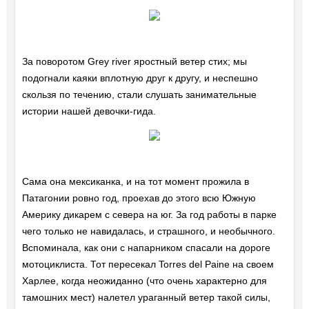
За поворотом Grey river яростный ветер стих; мы
подогнали каяки вплотную друг к другу, и неспешно
скользя по течению, стали слушать занимательные
истории нашей девочки-гида.
Сама она мексиканка, и на тот момент прожила в
Патагонии ровно год, проехав до этого всю Южную
Америку дикарем с севера на юг. За год работы в парке
чего только не навидалась, и страшного, и необычного.
Вспоминала, как они с напарником спасали на дороге
мотоциклиста. Тот пересекал Torres del Paine на своем
Харлее, когда неожиданно (что очень характерно для
тамошних мест) налетел ураганный ветер такой силы,