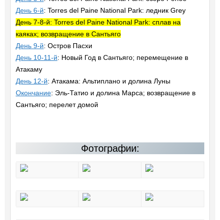
День 6-й
: Torres del Paine National Park: ледник Grey
День 7-8-й: Torres del Paine National Park: сплав на
каяках; возвращение в Сантьяго
День 9-й
: Остров Пасхи
День 10-11-й
: Новый Год в Сантьяго; перемещение в
Атакаму
День 12-й
: Атакама: Альтиплано и долина Луны
Окончание
: Эль-Татио и долина Марса; возвращение в
Сантьяго; перелет домой
Фотографии: