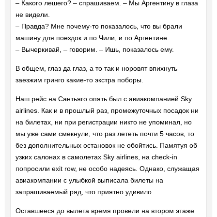
– Какого лешего? – спрашиваем. – Мы Аргентину в глаза
не видели.
– Правда? Мне почему-то показалось, что вы брали
машину для поездок и по Чили, и по Аргентине.
– Вычеркивай, – говорим. – Ишь, показалось ему.
В общем, глаз да глаз, а то так и норовят впихнуть
заезжим гринго какие-то экстра поборы.
Наш рейс на Сантьяго опять был с авиакомпанией Sky
airlines. Как и в прошлый раз, промежуточных посадок ни
на билетах, ни при регистрации никто не упоминал, но
мы уже сами смекнули, что раз лететь почти 5 часов, то
без дополнительных остановок не обойтись. Памятуя об
узких салонах в самолетах Sky airlines, на check-in
попросили exit row, не особо надеясь. Однако, служащая
авиакомпании с улыбкой выписала билеты на
запрашиваемый ряд, что приятно удивило.
Оставшееся до вылета время провели на втором этаже