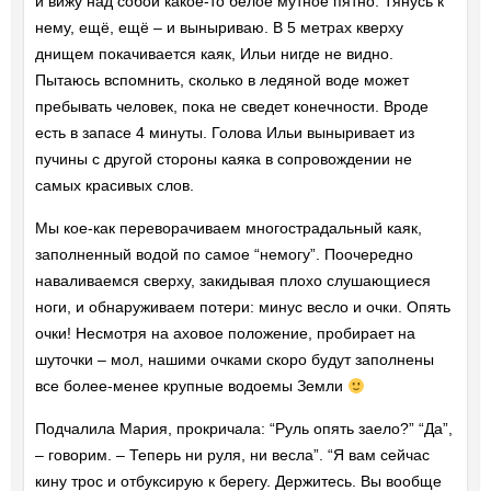
и вижу над собой какое-то белое мутное пятно. Тянусь к
нему, ещё, ещё – и выныриваю. В 5 метрах кверху
днищем покачивается каяк, Ильи нигде не видно.
Пытаюсь вспомнить, сколько в ледяной воде может
пребывать человек, пока не сведет конечности. Вроде
есть в запасе 4 минуты. Голова Ильи выныривает из
пучины с другой стороны каяка в сопровождении не
самых красивых слов.
Мы кое-как переворачиваем многострадальный каяк,
заполненный водой по самое “немогу”. Поочередно
наваливаемся сверху, закидывая плохо слушающиеся
ноги, и обнаруживаем потери: минус весло и очки. Опять
очки! Несмотря на аховое положение, пробирает на
шуточки – мол, нашими очками скоро будут заполнены
все более-менее крупные водоемы Земли
Подчалила Мария, прокричала: “Руль опять заело?” “Да”,
– говорим. – Теперь ни руля, ни весла”. “Я вам сейчас
кину трос и отбуксирую к берегу. Держитесь. Вы вообще