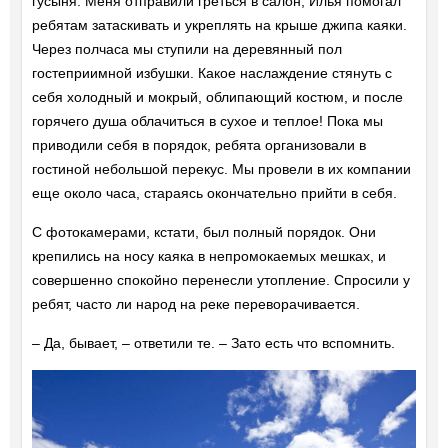
гусыня. Меня отправили греться в салон, Илья помогал
ребятам затаскивать и укреплять на крыше джипа каяки.
Через полчаса мы ступили на деревянный пол
гостеприимной избушки. Какое наслаждение стянуть с
себя холодный и мокрый, облипающий костюм, и после
горячего душа облачиться в сухое и теплое! Пока мы
приводили себя в порядок, ребята организовали в
гостиной небольшой перекус. Мы провели в их компании
еще около часа, стараясь окончательно прийти в себя.
С фотокамерами, кстати, был полный порядок. Они
крепились на носу каяка в непромокаемых мешках, и
совершенно спокойно перенесли утопление. Спросили у
ребят, часто ли народ на реке переворачивается.
– Да, бывает, – ответили те. – Зато есть что вспомнить.