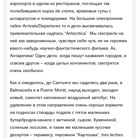
аэропорта в одном из ресторанов, поглощая так
полюбившиеся sopas de crema, кремовые супы с
аспарагусом и помидорами. На большом электронном
табло Arrivals/Departures то и дело высвечивалась
привлекательная надпись “Antarctica”. Мы смотрели на
неё как завороженные, чувствуя себя чуть ли не героями
какого-нибудь научно-фантастического фильма. Ах,
Антарктика! Одно дело, когда пишут названия городов, и
совсем другое – когда целых континентов; смотрится
очень необычно.
Как и ожидалось, до Сантьяго мы садились два раза, в
Balmaceda и в Puerto Montt; народ выходил, заходил
новый, самолет напоминал воздушный автобус. На
удивление в этом направлении очень хорошо кормили:
на подносах стюарды подали с пяток маленьких
бутербродов-канапе с ветчиной, сыром, бужениной,
соленым лососем, и такие же маленькие кусочки
десертов – тирамису, пирожное “Картошка”, tres leches.