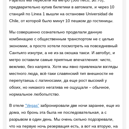
Pajaritos мы пересели на метро (380 песо, $0.70),
предварительно купив билетики в автомате, и через 10
станций по Linea 1 вышли на остановке Universidad de
Chile, от которой было минут 10 пешком до гостиницы.
Мы совершенно сознательно проделали данную
комбинацию с общественным транспортом не с целью
экономии, а просто хотели посмотреть на повседневный
Сантьяго изнутри, а не из-за окошка такси. И автобус, и
метро оставили самые приятные впечатления: чисто,
вежливо, без напряга. Хотя мы явно привлекали взгляды
местного люда, всё-таки славянский тип внешности не
перепутаешь с латиносами, да еще рост высокий у
обоих, но никакого негатива не ощущали – обычное,
нормальное любопытство.
В отеле
“Vegas”
забронировали две ночи заранее, еще из
дома, но бронь эта была не последовательная, а с
разрывом в один день. Мы очень сильно подозревали,
что на первую ночь резервация есть, а вот на вторую, на