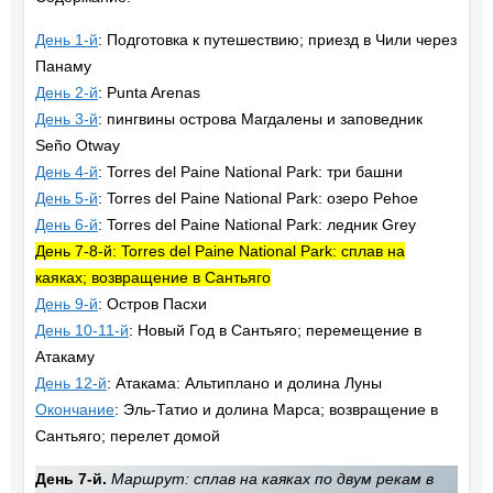
День 1-й
: Подготовка к путешествию; приезд в Чили через
Панаму
День 2-й
: Punta Arenas
День 3-й
: пингвины острова Магдалены и заповедник
Seño Otway
День 4-й
: Torres del Paine National Park: три башни
День 5-й
: Torres del Paine National Park: озеро Pehoe
День 6-й
: Torres del Paine National Park: ледник Grey
День 7-8-й: Torres del Paine National Park: сплав на
каяках; возвращение в Сантьяго
День 9-й
: Остров Пасхи
День 10-11-й
: Новый Год в Сантьяго; перемещение в
Атакаму
День 12-й
: Атакама: Альтиплано и долина Луны
Окончание
: Эль-Татио и долина Марса; возвращение в
Сантьяго; перелет домой
День 7-й.
Маршрут: сплав на каяках по двум рекам в