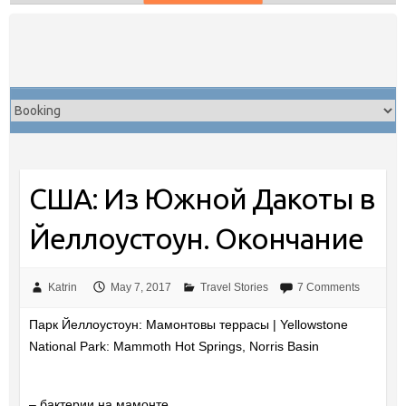
Skip
to
content
США: Из Южной Дакоты в
Йеллоустоун. Окончание
Katrin
May 7, 2017
Travel Stories
7 Comments
Парк Йеллоустоун: Мамонтовы террасы | Yellowstone
National Park: Mammoth Hot Springs, Norris Basin
– бактерии на мамонте