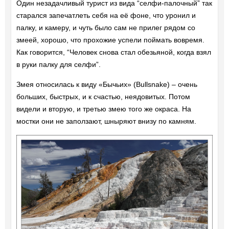
Один незадачливый турист из вида “селфи-палочный” так
старался запечатлеть себя на её фоне, что уронил и
палку, и камеру, и чуть было сам не прилег рядом со
змеей, хорошо, что прохожие успели поймать вовремя.
Как говорится, “Человек снова стал обезьяной, когда взял
в руки палку для селфи”.
Змея относилась к виду «Бычьих» (Bullsnake) – очень
больших, быстрых, и к счастью, неядовитых. Потом
видели и вторую, и третью змею того же окраса. На
мостки они не заползают, шныряют внизу по камням.