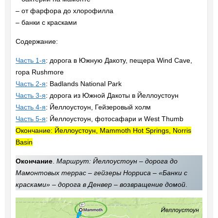
– от фарфора до хлорофилла
– банки с красками
Содержание:
Часть 1-я
: дорога в Южную Дакоту, пещера Wind Cave,
гора Rushmore
Часть 2-я
: Badlands National Park
Часть 3-я
: дорога из Южной Дакоты в Йеллоустоун
Часть 4-я
: Йеллоустоун, Гейзеровый холм
Часть 5-я
: Йеллоустоун, фотосафари и West Thumb
Окончание: Йеллоустоун, Mammoth Hot Springs, Norris
Basin
Окончание
.
Маршрут: Йеллоустоун – дорога до
Мамонтовых террас – гейзеры Норриса – «Банки с
красками» – дорога в Денвер – возвращение домой
.