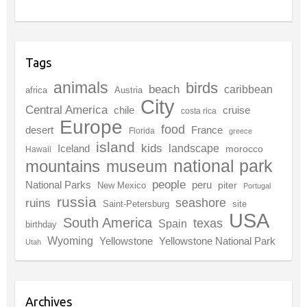
Tags
animals
birds
beach
caribbean
africa
Austria
City
Central America
chile
cruise
costa rica
Europe
food
desert
France
Florida
greece
island
kids
landscape
Iceland
morocco
Hawaii
national park
mountains
museum
people
National Parks
peru
piter
New Mexico
Portugal
russia
seashore
ruins
Saint-Petersburg
site
USA
South America
texas
Spain
birthday
Wyoming
Yellowstone
Yellowstone National Park
Utah
Archives