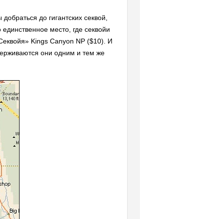
 добраться до гигантских секвой,
 единственное место, где секвойи
еквойя» Kings Canyon NP ($10). И
держиваются они одним и тем же