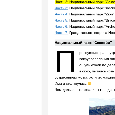
Часть 2: Национальный парк “Секв
Часть 3:
Национальный парк “Долин
Часть 4:
Национальный парк “Zion”
Часть 5:
Национальный парк “Bryce
Часть 6:
Национальный парк “Arche
Часть 7:
Гранд-каньон; встреча Нов
Национальный парк “Секвойи”
П
роснувшись рано утр
вокруг заполонил п
ощупь ехали по дела
в окно, пытаясь хоть
сотрясением мозга, хотя их машины
Ими и столкнулись
Чем дальше отъезжали от города, 