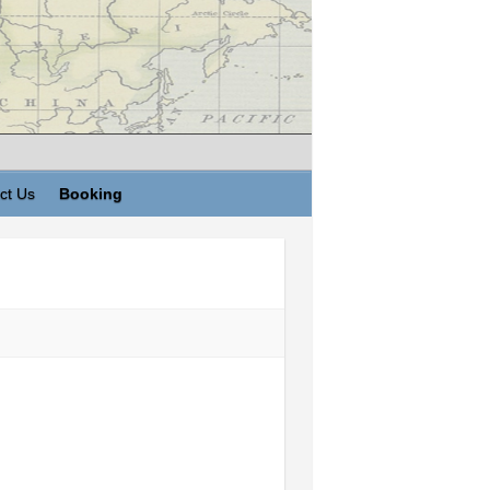
ct Us
Booking