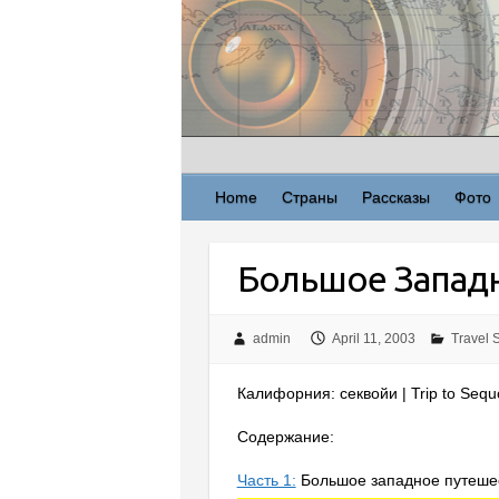
Skip
to
content
Home
Страны
Рассказы
Фото
Большое Западн
admin
April 11, 2003
Travel S
Калифорния: секвойи | Trip to Sequo
Содержание:
Часть 1:
Большое западное путешес