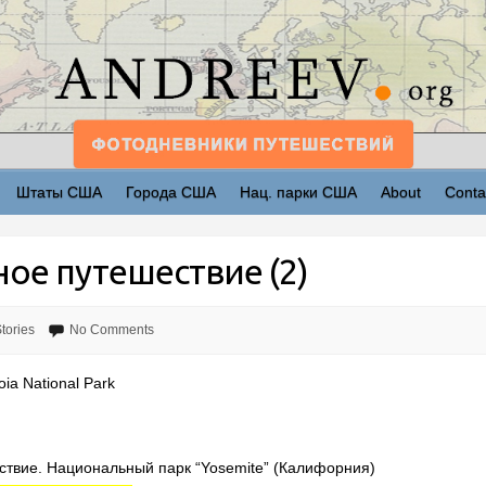
Штаты США
Города США
Нац. парки США
About
Conta
ое путешествие (2)
tories
No Comments
ia National Park
твие. Национальный парк “Yosemite” (Калифорния)