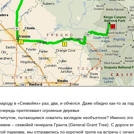
ароду в «Секвойях» раз, два, и обчелся. Даже обидно как-то за па
 очередь притягивают огромные деревья.
липутом, пытающимся охватить взглядом необъятное? Именно это 
вом – секвойей генерала Гранта (General Grant Tree). С дороги его
й парковке, мы отправились по короткой тропе на встречу с гиган