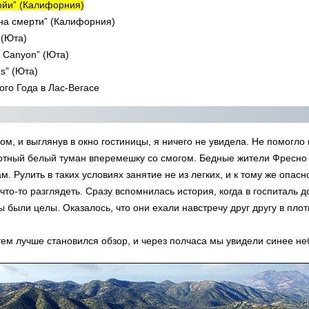
ойи” (Калифорния)
а смерти” (Калифорния)
 (Юта)
 Canyon” (Юта)
s” (Юта)
ого Года в Лас-Вегасе
ом, и выглянув в окно гостиницы, я ничего не увидела. Не помогло
лотный белый туман вперемешку со смогом. Бедные жители Фресно 
м. Рулить в таких условиях занятие не из легких, и к тому же опа
 что-то разглядеть. Сразу вспомнилась история, когда в госпиталь
 были целы. Оказалось, что они ехали навстречу друг другу в плот
тем лучше становился обзор, и через полчаса мы увидели синее 