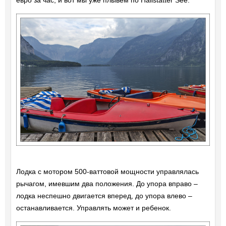
евро за час, и вот мы уже плывем по Hallstätter See.
Лодка с мотором 500-ваттовой мощности управлялась
рычагом, имевшим два положения. До упора вправо –
лодка неспешно двигается вперед, до упора влево –
останавливается. Управлять может и ребенок.