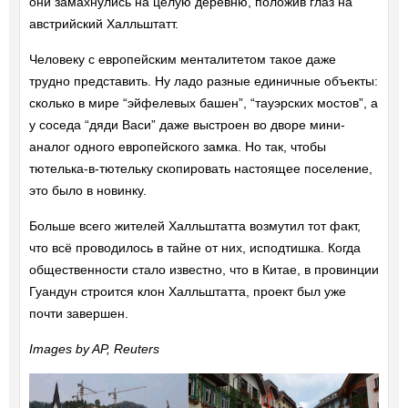
они замахнулись на целую деревню, положив глаз на
австрийский Халльштатт.
Человеку с европейским менталитетом такое даже
трудно представить. Ну ладо разные единичные объекты:
сколько в мире “эйфелевых башен”, “тауэрских мостов”, а
у соседа “дяди Васи” даже выстроен во дворе мини-
аналог одного европейского замка. Но так, чтобы
тютелька-в-тютельку скопировать настоящее поселение,
это было в новинку.
Больше всего жителей Халльштатта возмутил тот факт,
что всё проводилось в тайне от них, исподтишка. Когда
общественности стало известно, что в Китае, в провинции
Гуандун строится клон Халльштатта, проект был уже
почти завершен.
Images by AP, Reuters