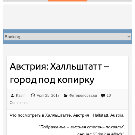
Skip
to
content
Австрия: Халльштатт –
город под копирку
Katrin
April 25, 2017
Фоторепортажи
10
Comments
Что посмотреть в Халльштатте, Австрия | Hallstatt, Austria
“Подражание – высшая степень похвалы”.
сериал “Criminal Minds”.