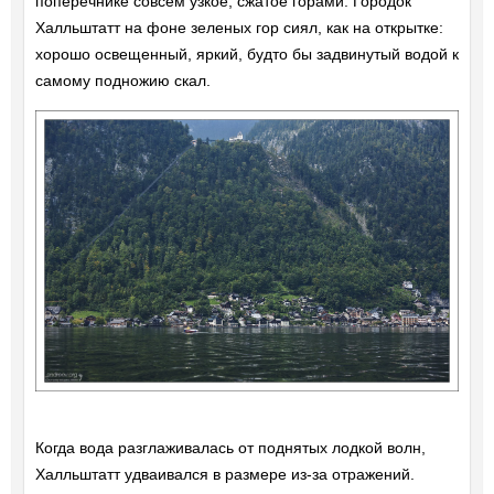
поперечнике совсем узкое, сжатое горами. Городок
Халльштатт на фоне зеленых гор сиял, как на открытке:
хорошо освещенный, яркий, будто бы задвинутый водой к
самому подножию скал.
Когда вода разглаживалась от поднятых лодкой волн,
Халльштатт удваивался в размере из-за отражений.