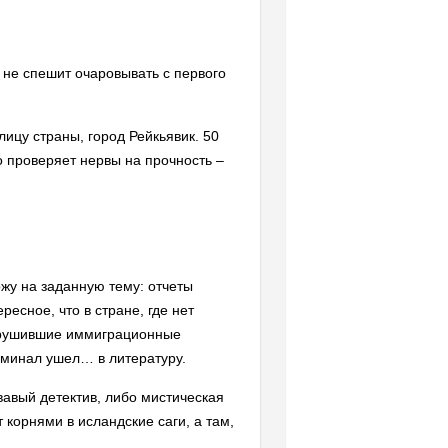
 не спешит очаровывать с первого
лицу страны, город Рейкьявик. 50
о проверяет нервы на прочность –
ожу на заданную тему: отчеты
есное, что в стране, где нет
 нарушившие иммиграционные
риминал ушел… в литературу.
вавый детектив, либо мистическая
 корнями в исландские саги, а там,