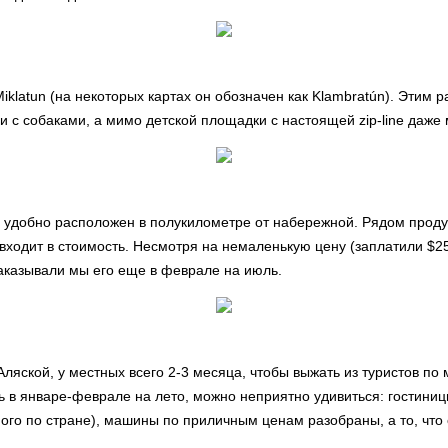
iklatun (на некоторых картах он обозначен как Klambratún). Этим 
и с собаками, а мимо детской площадки с настоящей zip-line даже
удобно расположен в полукилометре от набережной. Рядом продук
ак входит в стоимость. Несмотря на немаленькую цену (заплатили $2
аказывали мы его еще в феврале на июль.
 Аляской, у местных всего 2-3 месяца, чтобы выжать из туристов п
 в январе-феврале на лето, можно неприятно удивиться: гостини
ого по стране), машины по приличным ценам разобраны, а то, что 