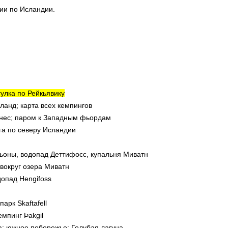
вии по Исландии.
гулка по Рейкьявику
ланд; карта всех кемпингов
нес; паром к Западным фьордам
га по северу Исландии
аньоны, водопад Деттифосс, купальня Миватн
 вокруг озера Миватн
допад Hengifoss
парк Skaftafell
емпинг Þakgil
ra; южное побережье; Голубая лагуна