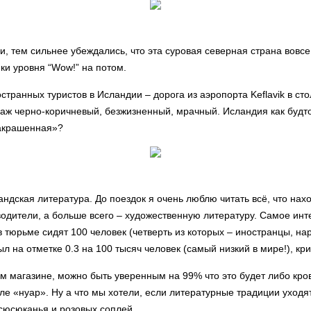
, тем сильнее убеждались, что эта суровая северная страна вовсе
ки уровня “Wow!” на потом.
странных туристов в Исландии – дорога из аэропорта Keflavik в сто
заж черно-коричневый, безжизненный, мрачный. Исландия как будт
накрашенная»?
андская литература. До поездок я очень люблю читать всё, что нах
дители, а больше всего – художественную литературу. Самое интер
 в тюрьме сидят 100 человек (четверть из которых – иностранцы,
тыл на отметке 0.3 на 100 тысяч человек (самый низкий в мире!), к
ом магазине, можно быть уверенным на 99% что это будет либо кро
ле «нуар». Ну а что мы хотели, если литературные традиции уходят
 сюсюканья и розовых соплей.