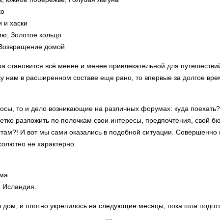
ко
и и хаски
ию; Золотое кольцо
. Возвращение домой
опа становится всё менее и менее привлекательной для путешестви
у нам в расширенном составе еще рано, то впервые за долгое вре
осы, то и дело возникающие на различных форумах: куда поехать?
четко разложить по полочкам свои интересы, предпочтения, свой б
там?! И вот мы сами оказались в подобной ситуации. Совершенно н
бсолютно не характерно.
чума…
, Исландия.
ш дом, и плотно укрепилось на следующие месяцы, пока шла подгот