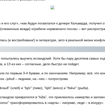
и его слуг», «как Аудун посватался к дочери Хальварда, получил от
 (племенные вожди) ограбили норвежского посла» – вот распростра
алась (и востребована!) в литературе, зато в реальной жизни конфл
 попытались выучить исландский. Хотя бы пару десятков самых хо
кв, а 13 из них – согласные, дело быстро не пойдет.
 по первым 3-4 буквам, и по окончаниям. Например, всё, что конч
на –jokull – ледники, на –nes – полуострова.
ð” (хлеб) и “bjór” (пиво), “kjöt” (мясо) и “fiskur” (рыба).
-исландски превратился в “lúða”, что приклеилось намертво и запом
 “konur” трансформировалось в «карлы – направо, леди – в конуру».