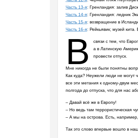
Часть 13-я
: Гренландия: залив Дис
Часть 14-я
: Гренландия: ледник Эк
Часть 15-я
: возвращение в Исланд
Часть 16-я
: Рейкьявик; музей кита
В
связи с тем, что Евр
а в Латинскую Америк
провести отпуск.
Мне никогда не были понятны вопр
Как куда? Неужели люди не могут 
все эти метания к одному-двум мес
полгода до отпуска, что для нас а
– Давай всё же в Европу!
– Но ведь там террористическая 
– А мы на острова. Есть, например
Так это слово впервые вошло в на