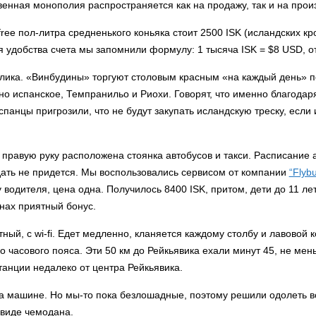
венная монополия распространяется как на продажу, так и на прои
free пол-литра средненького коньяка стоит 2500 ISK (исландских кро
 удобства счета мы запомнили формулу: 1 тысяча ISK = $8 USD, от
велика. «Винбудины» торгуют столовым красным «на каждый день» по 
но испанское, Темпранильо и Риохи. Говорят, что именно благода
спанцы пригрозили, что не будут закупать исландскую треску, если 
о правую руку расположена стоянка автобусов и такси. Расписание 
дать не придется. Мы воспользовались сервисом от компании
“Flyb
 водителя, цена одна. Получилось 8400 ISK, притом, дети до 11 лет
нах приятный бонус.
ый, с wi-fi. Едет медленно, кланяется каждому столбу и лавовой к
о часового пояса. Эти 50 км до Рейкьявика ехали минут 45, не мен
станции недалеко от центра Рейкьявика.
на машине. Но мы-то пока безлошадные, поэтому решили одолеть в
 виде чемодана.