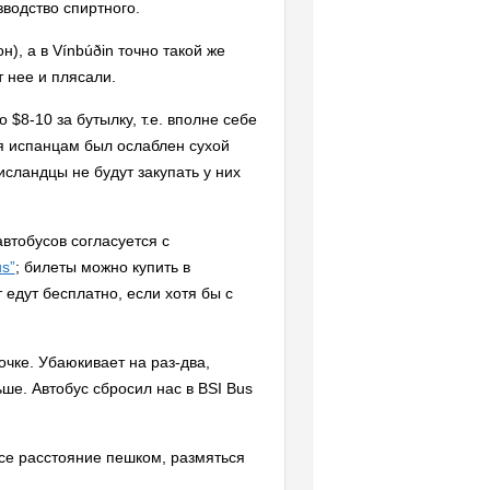
зводство спиртного.
н), а в Vínbúðin точно такой же
 нее и плясали.
$8-10 за бутылку, т.е. вполне себе
ря испанцам был ослаблен сухой
исландцы не будут закупать у них
автобусов согласуется с
us”
; билеты можно купить в
 едут бесплатно, если хотя бы с
очке. Убаюкивает на раз-два,
ьше. Автобус сбросил нас в BSI Bus
се расстояние пешком, размяться