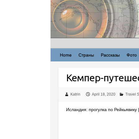
Skip
to
content
Home
Страны
Рассказы
Фото
Кемпер-путешес
Katrin
April 18, 2020
Travel S
Исландия: прогулка по Рейкьявику | 