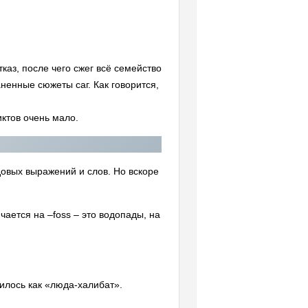
каз, после чего сжег всё семейство
ненные сюжеты саг. Как говорится,
иктов очень мало.
довых выражений и слов. Но вскоре
ается на –foss – это водопады, на
нилось как «люда-халибат».