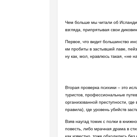
Чем больше мы читали об Исландии
взгляда, припрятывая свои диковин
Первое, что видит большинство ино
км пробиты в застывшей лаве, пей
ну как, мол, нравлюсь такая, «не 
Вторая проверка психики – это исл
туристов, профессиональные путево
организованной преступности, где
правила), где уровень убийств зас
Взяв наугад томик с полки в книжн
повесть, либо мрачная драма в сти
как известно, тоже обходились без