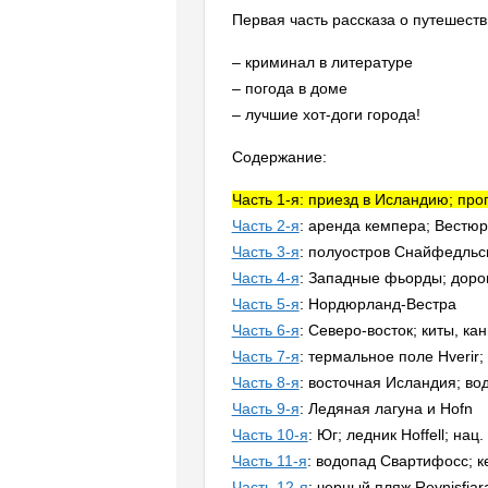
Первая часть рассказа о путешест
– криминал в литературе
– погода в доме
– лучшие хот-доги города!
Содержание:
Часть 1-я: приезд в Исландию; про
Часть 2-я
: аренда кемпера; Вестюр
Часть 3-я
: полуостров Снайфедльс
Часть 4-я
: Западные фьорды; доро
Часть 5-я
: Нордюрланд-Вестра
Часть 6-я
: Северо-восток; киты, к
Часть 7-я
: термальное поле Hverir;
Часть 8-я
: восточная Исландия; во
Часть 9-я
: Ледяная лагуна и Hofn
Часть 10-я
: Юг; ледник Hoffell; нац. 
Часть 11-я
: водопад Свартифосс; к
Часть 12-я
: черный пляж Reynisfja