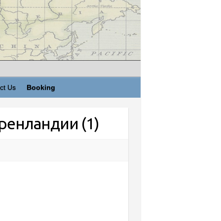
ct Us
Booking
ренландии (1)