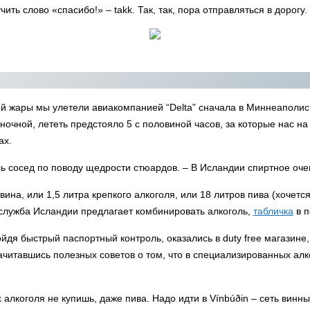
ить слово «спасибо!» – takk. Так, так, пора отправляться в дорогу.
ой жары мы улетели авиакомпанией “Delta” сначала в Миннеаполис
 ночной, лететь предстояло 5 с половиной часов, за которые нас н
ах.
ль сосед по поводу щедрости стюардов. – В Исландии спиртное оче
вина, или 1,5 литра крепкого алкоголя, или 18 литров пива (хочется
 служба Исландии предлагает комбинировать алкоголь,
табличка
в п
йдя быстрый паспортный контроль, оказались в duty free магазине, 
ачитавшись полезных советов о том, что в специализированных алк
 алкоголя не купишь, даже пива. Надо идти в Vínbúðin – сеть вин