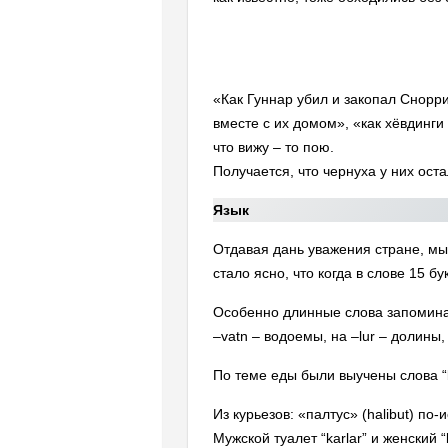
«Как Гуннар убил и закопал Снорри 
вместе с их домом», «как хёвдинги
что вижу – то пою.
Получается, что чернуха у них ост
Язык
Отдавая дань уважения стране, мы
стало ясно, что когда в слове 15 бу
Особенно длинные слова запоминали
–vatn – водоемы, на –lur – долины, 
По теме еды были выучены слова “brau
Из курьезов: «палтус» (halibut) по
Мужской туалет “karlar” и женский