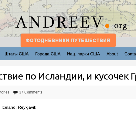
Штаты США
Города США
Нац. парки США
About
Conta
твие по Исландии, и кусочек Г
tories
37 Comments
Iceland: Reykjavik