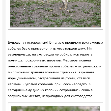
Будешь тут осторожным! В начале прошлого века луговых
собачек было примерно пять миллиардов штук. Ни
земледельцы, ни скотоводы не собирались терпеть
полчища прожорливых зверьков. Фермеры повели
ожесточенное сражение против собачек – их уничтожали
миллионами: травили тоннами стрихнина, взрывали
норы динамитом, отстреливали из ружей, ставили
капканы. Луговым собачкам пришлось несладко. К
сегодняшнему дню их колонии сохранились лишь в
засушливых местах, непригодных для скотоводства.