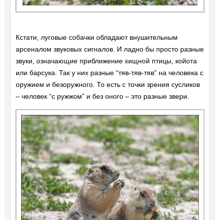
Кстати, луговые собачки обладают внушительным
арсеналом звуковых сигналов. И ладно бы просто разные
звуки, означающие приближение хищной птицы, койота
или барсука. Так у них разные “тяв-тяв-тяв” на человека с
оружием и безоружного. То есть с точки зрения сусликов
– человек “с ружжом” и без оного – это разные звери.