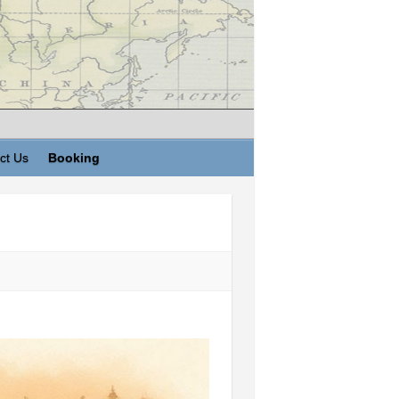
ct Us
Booking