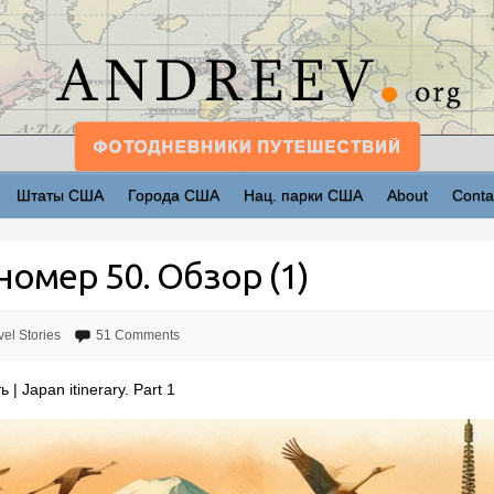
Штаты США
Города США
Нац. парки США
About
Conta
номер 50. Обзор (1)
vel Stories
51 Comments
 Japan itinerary. Part 1