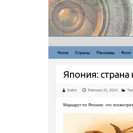
Skip
to
content
Home
Страны
Рассказы
Фото
Япония: страна 
Katrin
February 21, 2024
Tra
Маршрут по Японии: что посмотреть |