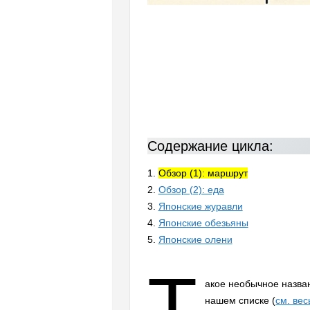
Содержание цикла:
1.
Обзор (1): маршрут
2.
Обзор (2): еда
3.
Японские журавли
4.
Японские обезьяны
5.
Японские олени
Т
акое необычное назва
нашем списке (
см. вес