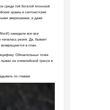
ое среди той богатой японской
ийские храмы и синтоистские
нными зверюшками, и даже
Word!) накидали все-все
м началась резня. Да, бывает
е возвращаются в план.
ецифику. Обязательных точек
х лыжах на олимпийской трассе в
адывать по главам.