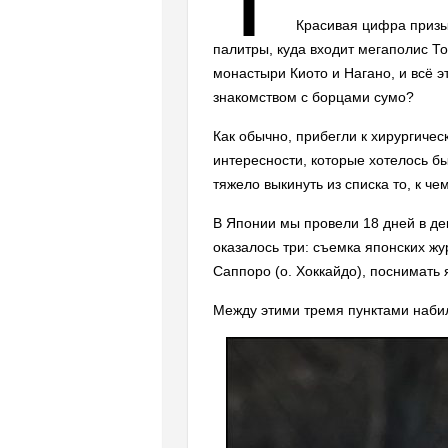
Красивая цифра призы
палитры, куда входит мегаполис Т
монастыри Киото и Нагано, и всё 
знакомством с борцами сумо?
Как обычно, прибегли к хирургичес
интересности, которые хотелось бы
тяжело выкинуть из списка то, к ч
В Японии мы провели 18 дней в д
оказалось три: съемка японских ж
Саппоро (о. Хоккайдо), поснимать 
Между этими тремя пунктами набило