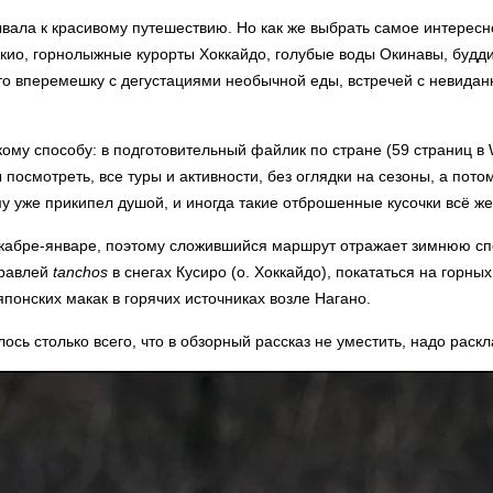
вала к красивому путешествию. Но как же выбрать самое интересн
окио, горнолыжные курорты Хоккайдо, голубые воды Окинавы, будд
это вперемешку с дегустациями необычной еды, встречей с невида
кому способу: в подготовительный файлик по стране (59 страниц в 
 посмотреть, все туры и активности, без оглядки на сезоны, а пото
ему уже прикипел душой, и иногда такие отброшенные кусочки всё ж
екабре-январе, поэтому сложившийся маршрут отражает зимнюю сп
уравлей
tanchos
в снегах Кусиро (о. Хоккайдо), покататься на горны
японских макак в горячих источниках возле Нагано.
сь столько всего, что в обзорный рассказ не уместить, надо раскл