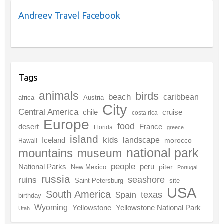
Andreev Travel Facebook
Tags
animals
birds
beach
caribbean
africa
Austria
City
Central America
chile
cruise
costa rica
Europe
food
desert
France
Florida
greece
island
kids
landscape
Iceland
morocco
Hawaii
national park
mountains
museum
people
National Parks
peru
piter
New Mexico
Portugal
russia
seashore
ruins
Saint-Petersburg
site
USA
South America
texas
Spain
birthday
Wyoming
Yellowstone
Yellowstone National Park
Utah