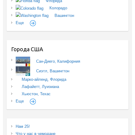
Флорида
Колорадо
Вашингтон
Еще
Города США
Сан-Диего, Калифорния
Сиэтл, Вашингтон
Марко-айленд, Флорида
Лафайетт, Луизиана
Хьюстон, Техас
Еще
Нам 25!
Что у нас в чемодане