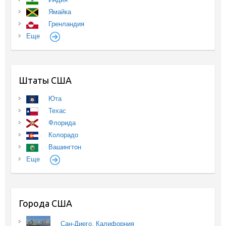
Ямайка
Гренландия
Еще
Штаты США
Юта
Техас
Флорида
Колорадо
Вашингтон
Еще
Города США
Сан-Диего, Калифорния