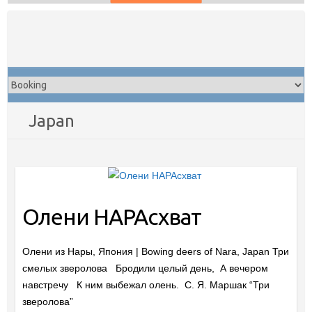
Skip
to
content
Japan
Олени НАРАсхват
Олени из Нары, Япония | Bowing deers of Nara, Japan Три
смелых зверолова Бродили целый день, А вечером
навстречу К ним выбежал олень. С. Я. Маршак “Три
зверолова”