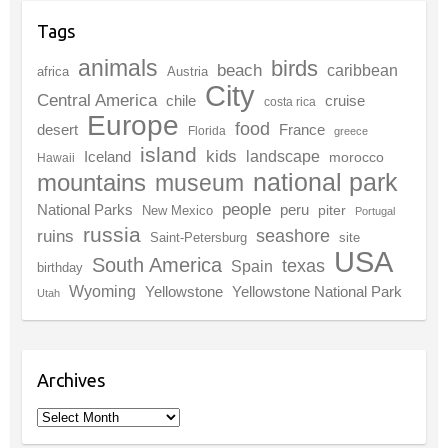
Tags
animals
birds
beach
caribbean
africa
Austria
City
Central America
chile
cruise
costa rica
Europe
food
desert
France
Florida
greece
island
kids
landscape
Iceland
morocco
Hawaii
national park
mountains
museum
people
National Parks
peru
piter
New Mexico
Portugal
russia
seashore
ruins
Saint-Petersburg
site
USA
South America
texas
Spain
birthday
Wyoming
Yellowstone
Yellowstone National Park
Utah
Archives
Archives