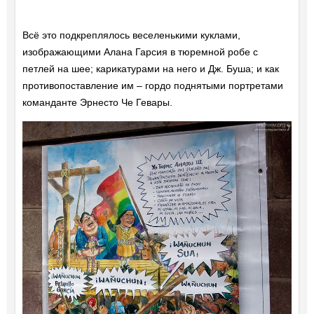
Всё это подкреплялось веселенькими куклами,
изображающими Алана Гарсия в тюремной робе с
петлей на шее; карикатурами на него и Дж. Буша; и как
противопоставление им – гордо поднятыми портретами
команданте Эрнесто Че Гевары.