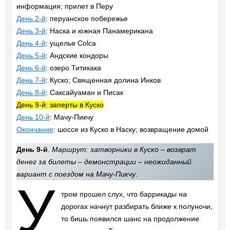
информация; прилет в Перу
День 2-й
: перуанское побережье
День 3-й
: Наска и южная Панамерикана
День 4-й
: ущелье Colca
День 5-й
: Андские кондоры
День 6-й
: озеро Титикака
День 7-й
: Куско; Священная долина Инков
День 8-й
: Саксайуаман и Писак
День 9-й: заперты в Куско
День 10-й
: Мачу-Пикчу
Окончание
: шоссе из Куско в Наску; возвращение домой
День 9-й
.
Маршрут: затворники в Куско – возврат
денег за билеты – демонстрации – неожиданный
вариант с поездом на Мачу-Пикчу
.
У
тром прошел слух, что баррикады на
дорогах начнут разбирать ближе к полуночи,
то бишь появился шанс на продолжение