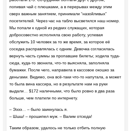
попивая чай с плюшками, а в перерывах между этим
сверх важным занятием, принимали “назойливых”
посетителей. Через час на табло высветился наш номер.
Мы попали к одной из редких служащих, которая
добросовестно исполняла свою работу, успевая
обслужить 10 человек за то же время, за которое её
соседка расправлялась с одним. Девочка согласилась
вернуть часть суммы за пропавшие билеты; ходила туда-
сюда, куда-то звонила, что-то выясняла, заполняла
бумажки. После чего, направила в кассовое окошко за
деньгами. Видимо, она всё-таки что-то напутала, а может
то была вина кассира, но в результате нам на руки
выдали… $172 наличными, что было ровно в два раза
больше, чем платили по интернету.
– Ээээ… – было заикнулась я.
– Шшш! – прошипел муж. – Валим отсюда!
Таким образом, удалось не только отбить полную