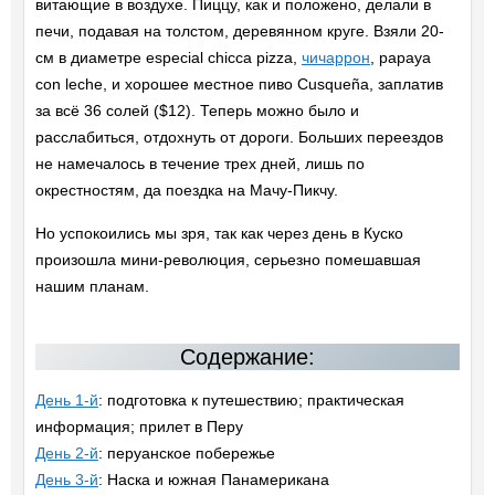
витающие в воздухе. Пиццу, как и положено, делали в
печи, подавая на толстом, деревянном круге. Взяли 20-
см в диаметре especial chicca pizza,
чичаррон
, papaya
con leche, и хорошее местное пиво Cusqueña, заплатив
за всё 36 солей ($12). Теперь можно было и
расслабиться, отдохнуть от дороги. Больших переездов
не намечалось в течение трех дней, лишь по
окрестностям, да поездка на Мачу-Пикчу.
Но успокоились мы зря, так как через день в Куско
произошла мини-революция, серьезно помешавшая
нашим планам.
Содержание:
День 1-й
: подготовка к путешествию; практическая
информация; прилет в Перу
День 2-й
: перуанское побережье
День 3-й
: Наска и южная Панамерикана