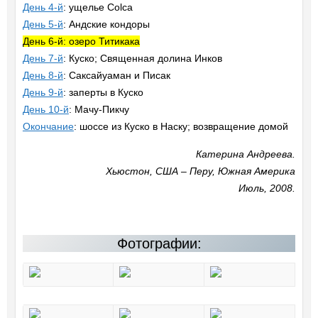
День 4-й
: ущелье Colca
День 5-й
: Андские кондоры
День 6-й: озеро Титикака
День 7-й
: Куско; Священная долина Инков
День 8-й
: Саксайуаман и Писак
День 9-й
: заперты в Куско
День 10-й
: Мачу-Пикчу
Окончание
: шоссе из Куско в Наску; возвращение домой
Катерина Андреева.
Хьюстон, США – Перу, Южная Америка
Июль, 2008.
Фотографии: