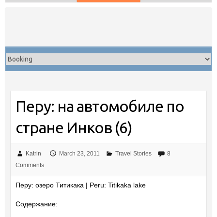
Skip
to
content
Перу: на автомобиле по
стране Инков (6)
Katrin
March 23, 2011
Travel Stories
8
Comments
Перу: озеро Титикака | Peru: Titikaka lake
Содержание: