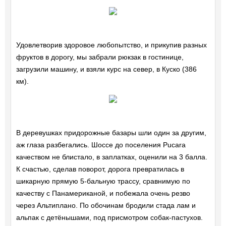
Удовлетворив здоровое любопытство, и прикупив разных
фруктов в дорогу, мы забрали рюкзак в гостинице,
загрузили машину, и взяли курс на север, в Куско (386
км).
В деревушках придорожные базары шли один за другим,
аж глаза разбегались. Шоссе до поселения Pucara
качеством не блистало, в заплатках, оценили на 3 балла.
К счастью, сделав поворот, дорога превратилась в
шикарную прямую 5-бальную трассу, сравнимую по
качеству с Панамериканой, и побежала очень резво
через Альтиплано. По обочинам бродили стада лам и
альпак с детёнышами, под присмотром собак-пастухов.