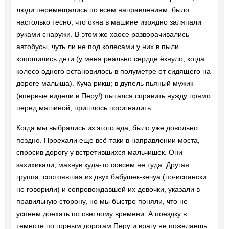
люди перемещались по всем направлениям; было
настолько тесно, что окна в машине изрядно заляпали
руками снаружи. В этом же хаосе разворачивались
автобусы, чуть ли не под колесами у них в пыли
копошились дети (у меня реально сердце ёкнуло, когда
колесо одного остановилось в полуметре от сидящего на
дороге малыша). Куча рикш; в дупель пьяный мужик
(впервые видели в Перу!) пытался справить нужду прямо
перед машиной, пришлось посигналить.
Когда мы выбрались из этого ада, было уже довольно
поздно. Проехали еще всё-таки в направлении моста,
спросив дорогу у встретившихся мальчишек. Они
захихикали, махнув куда-то совсем не туда. Другая
группа, состоявшая из двух бабушек-кечуа (по-испански
не говорили) и сопровождавшей их девочки, указали в
правильную сторону, но мы быстро поняли, что не
успеем доехать по светлому времени. А поездку в
темноте по горным дорогам Перу и врагу не пожелаешь.