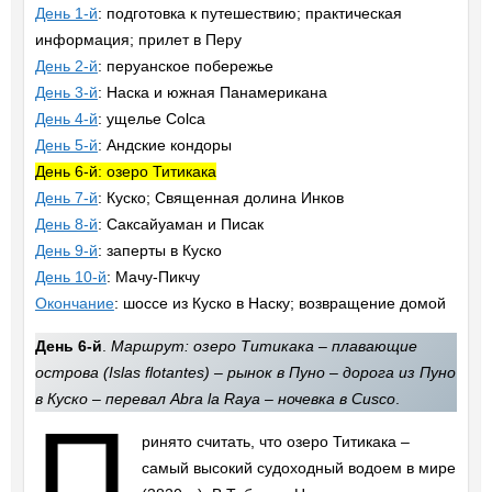
День 1-й
: подготовка к путешествию; практическая
информация; прилет в Перу
День 2-й
: перуанское побережье
День 3-й
: Наска и южная Панамерикана
День 4-й
: ущелье Colca
День 5-й
: Андские кондоры
День 6-й: озеро Титикака
День 7-й
: Куско; Священная долина Инков
День 8-й
: Саксайуаман и Писак
День 9-й
: заперты в Куско
День 10-й
: Мачу-Пикчу
Окончание
: шоссе из Куско в Наску; возвращение домой
День 6-й
.
Маршрут: озеро Титикака – плавающие
острова (Islas flotantes) – рынок в Пуно – дорога из Пуно
в Куско – перевал Abra la Raya – ночевка в Cusco
.
П
ринято считать, что озеро Титикака –
самый высокий судоходный водоем в мире