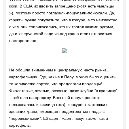
коки. В США их ввозить запрещено (хотя есть умельцы
;-), поэтому просто поглазели-пощупали-понюхали. Да,
фрукты лучше покупать те, что в кожуре, а то неизвестно
с чем они соприкасались, кто их трогал какими руками,
да и к перуанской воде из-под крана стоит относиться
настороженно.
Не обошли вниманием и центральную часть рынка,
картофельную. Где, как не в Перу, можно было оценить
то количество сортов, что предлагали продавцы!
Фиолетовые, желтые, розовые, даже клубни “в крапинку”
– всё шло на продажу. Большой популярностью
пользовалась и кислица (ока), конкурент картошки в
здешних краях, имеющая продолговатые плоды с
“перевязочками”. Её варят, жарят, пекут также, как и
картофель.