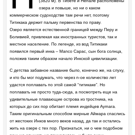
(3820 м). В Тибете и Непале расположены
озера и повыше, но ни о каком
коммерческом судоходстве там речи нет, поэтому
Титикака держит пальму первенства по праву.
Озеро является естественной границей между Перу и
Боливией, привлекая как иностранных туристов, так и
местное население. По легенде, из вод Титикаки
появился первый инка – Manco Capac, сын бога солнца,
положив таким образом начало Инкской цивилизации.
С детства забавное название было, конечно же, на слуху,
и кто бы мог подумать, что через n-ое количество лет
удастся поплавать по этой самой “титикаке”. Но
поплавать не просто туда-сюда, а посмотреть еще на
удивительные плавающие острова из тростника, на
которых до сих пор обитает племя индейцев Aymara.
Таким оригинальным способом мирные Аймара спаслись
от жестоких Инков много веков назад, да так и остались
жить на озере с тех пор. Признаться, ни о чем подобном