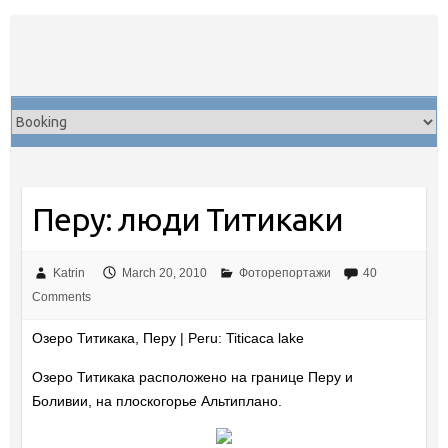
Skip
to
content
Перу: люди Титикаки
Katrin
March 20, 2010
Фоторепортажи
40
Comments
Озеро Титикака, Перу | Peru: Titicaca lake
Озеро Титикака расположено на границе Перу и
Боливии, на плоскогорье Альтиплано.