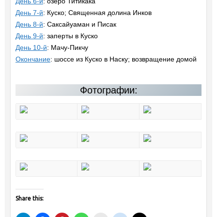
День 6-й
: озеро Титикака
День 7-й
: Куско; Священная долина Инков
День 8-й
: Саксайуаман и Писак
День 9-й
: заперты в Куско
День 10-й
: Мачу-Пикчу
Окончание
: шоссе из Куско в Наску; возвращение домой
Фотографии:
Share this: