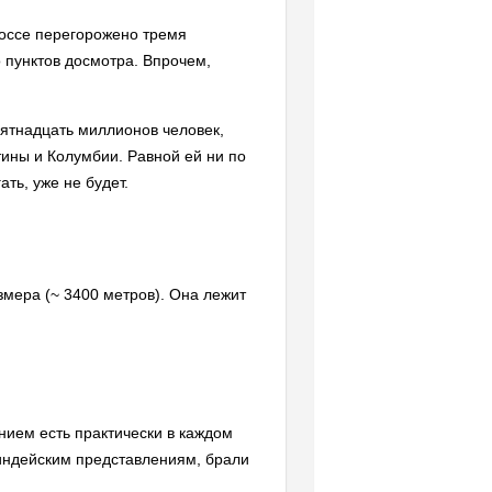
 шоссе перегорожено тремя
ко пунктов досмотра. Впрочем,
пятнадцать миллионов человек,
ины и Колумбии. Равной ей ни по
ть, уже не будет.
змера (~ 3400 метров). Она лежит
нием есть практически в каждом
 индейским представлениям, брали