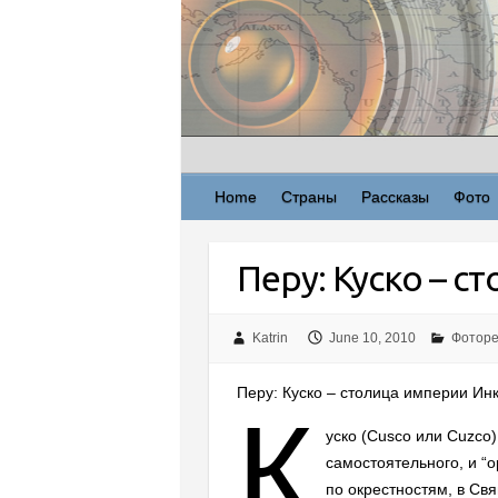
Skip
to
content
Home
Страны
Рассказы
Фото
Перу: Куско – 
Katrin
June 10, 2010
Фотор
Перу: Куско – столица империи Инк
К
уско (Cusco или Cuzco)
самостоятельного, и “о
по окрестностям, в Св