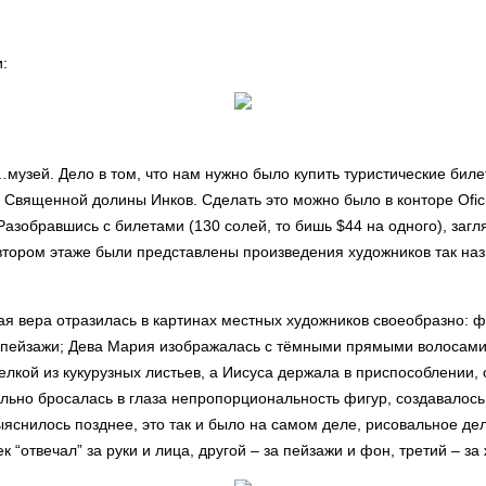
:
музей. Дело в том, что нам нужно было купить туристические билеты
вященной долины Инков. Сделать это можно было в конторе Oficin
зобравшись с билетами (130 солей, то бишь $44 на одного), загля
втором этаже были представлены произведения художников так на
я вера отразилась в картинах местных художников своеобразно: ф
 пейзажи; Дева Мария изображалась с тёмными прямыми волосами,
делкой из кукурузных листьев, а Иисуса держала в приспособлении
ильно бросалась в глаза непропорциональность фигур, создавалось
ыяснилось позднее, это так и было на самом деле, рисовальное дел
 “отвечал” за руки и лица, другой – за пейзажи и фон, третий – за 