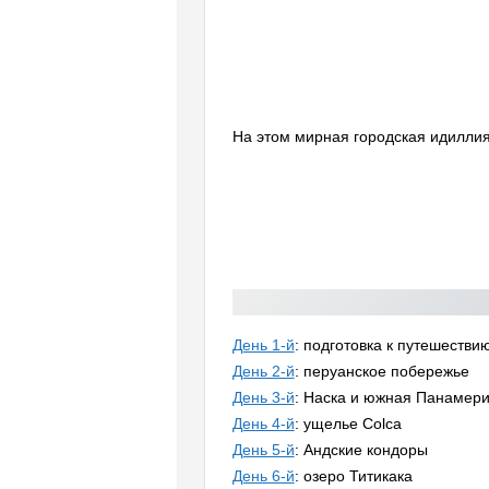
На этом мирная городская идиллия
День 1-й
: подготовка к путешестви
День 2-й
: перуанское побережье
День 3-й
: Наска и южная Панамер
День 4-й
: ущелье Colca
День 5-й
: Андские кондоры
День 6-й
: озеро Титикака