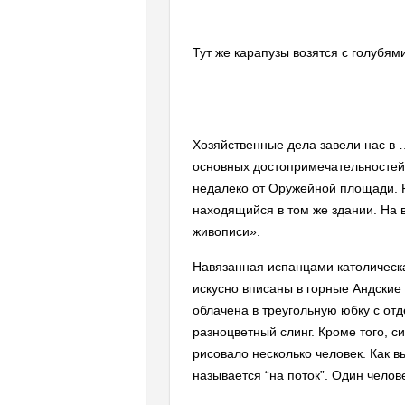
Тут же карапузы возятся с голубями
Хозяйственные дела завели нас в …
основных достопримечательностей С
недалеко от Оружейной площади. Ра
находящийся в том же здании. На 
живописи».
Навязанная испанцами католическа
искусно вписаны в горные Андские
облачена в треугольную юбку с от
разноцветный слинг. Кроме того, с
рисовало несколько человек. Как в
называется “на поток”. Один человек