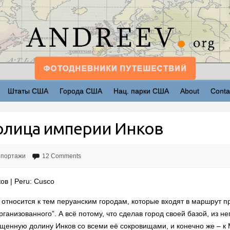
Штаты США
Города США
Нац. парки США
About
Conta
столица империи Инков
епортажи
12 Comments
ов | Peru: Cusco
 относится к тем перуанским городам, которые входят в маршрут п
рганизованного”. А всё потому, что сделав город своей базой, из н
ященную долину Инков со всеми её сокровищами, и конечно же – к 