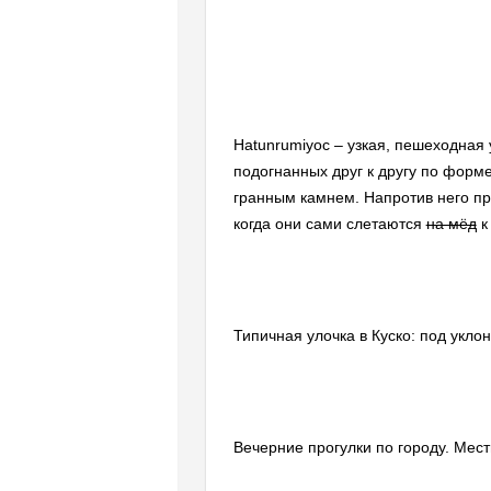
Hatunrumiyoc – узкая, пешеходная 
подогнанных друг к другу по форм
гранным камнем. Напротив него пр
когда они сами слетаются
на мёд
к
Типичная улочка в Куско: под укло
Вечерние прогулки по городу. Мест