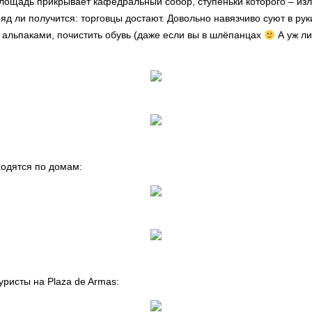
лощадь прикрывает кафедральный собор, ступеньки которого – из
ряд ли получится: торговцы достают. Довольно навязчиво суют в ру
альпаками, почистить обувь (даже если вы в шлёпанцах
А уж ли
ходятся по домам:
ристы на Plaza de Armas: