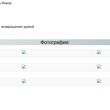
а Инков
у; возвращение домой
Фотографии: