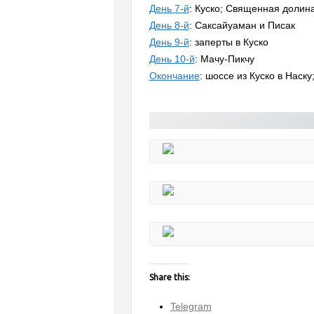
День 7-й
: Куско; Священная долин
День 8-й
: Саксайуаман и Писак
День 9-й
: заперты в Куско
День 10-й
: Мачу-Пикчу
Окончание
: шоссе из Куско в Наск
Share this:
Telegram