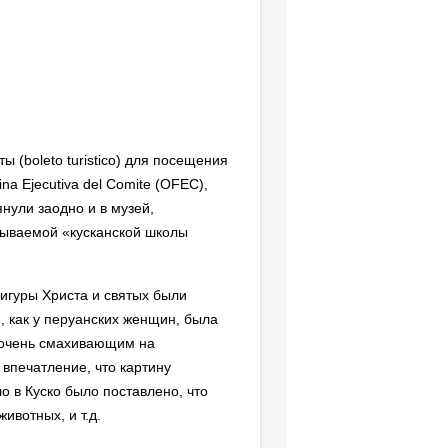
 (boleto turistico) для посещения
a Ejecutiva del Comite (OFEC),
нули заодно и в музей,
зываемой «кусканской школы
игуры Христа и святых были
 как у перуанских женщин, была
, очень смахивающим на
 впечатление, что картину
о в Куско было поставлено, что
животных, и т.д.