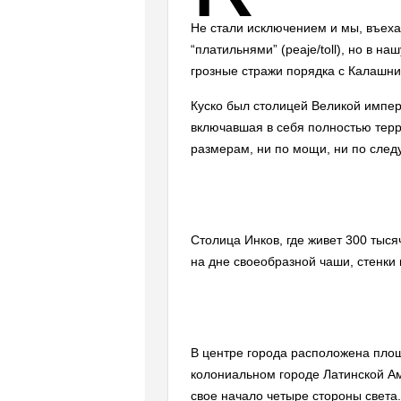
Не стали исключением и мы, въехав
“платильнями” (peaje/toll), но в н
грозные стражи порядка с Калашн
Куско был столицей Великой импер
включавшая в себя полностью терр
размерам, ни по мощи, ни по следу
Столица Инков, где живет 300 тыся
на дне своеобразной чаши, стенки
В центре города расположена площ
колониальном городе Латинской Ам
свое начало четыре стороны света.