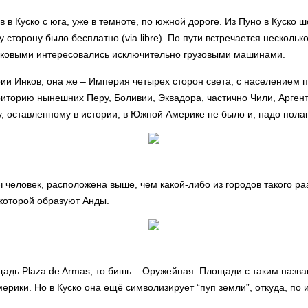
 в Куско с юга, уже в темноте, по южной дороге. Из Пуно в Куско
ашу сторону было бесплатно (via libre). По пути встречается несколь
иковыми интересовались исключительно грузовыми машинами.
ии Инков, она же – Империя четырех сторон света, с населением 
иторию нынешних Перу, Боливии, Эквадора, частично Чили, Аргент
, оставленному в истории, в Южной Америке не было и, надо полага
ч человек, расположена выше, чем какой-либо из городов такого ра
 которой образуют Анды.
адь Plaza de Armas, то бишь – Оружейная. Площади с таким назва
ерики. Но в Куско она ещё символизирует “пуп земли”, откуда, по