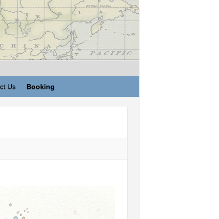
ct Us
Booking