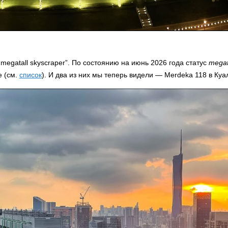
megatall skyscraper”. По состоянию на июнь 2026 года статус
megat
е (см.
список
). И два из них мы теперь видели — Merdeka 118 в К