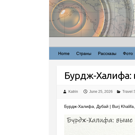
Skip
to
content
Home
Страны
Рассказы
Фото
Бурдж-Халифа: 
Katrin
June 25, 2026
Travel 
Бурдж-Халифа, Дубай | Burj Khalifa