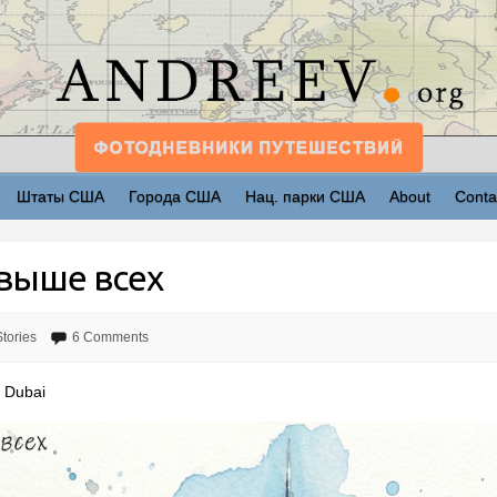
Штаты США
Города США
Нац. парки США
About
Conta
выше всех
Stories
6 Comments
, Dubai