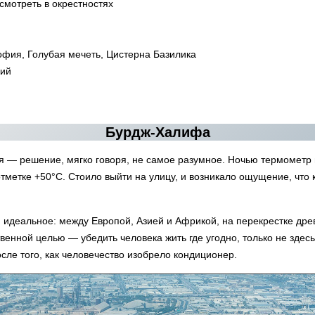
осмотреть в окрестностях
офия, Голубая мечеть, Цистерна Базилика
кий
Бурдж-Халифа
я — решение, мягко говоря, не самое разумное. Ночью термометр 
тметке +50°C. Стоило выйти на улицу, и возникало ощущение, что к
 идеальное: между Европой, Азией и Африкой, на перекрестке древ
венной целью — убедить человека жить где угодно, только не здес
сле того, как человечество изобрело кондиционер.