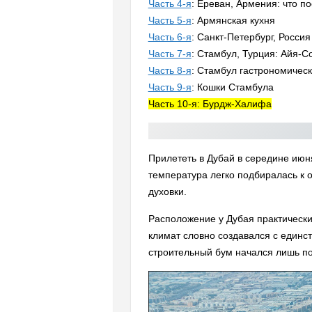
Часть 4-я
: Ереван, Армения: что п
Часть 5-я
: Армянская кухня
Часть 6-я
: Санкт-Петербург, Россия
Часть 7-я
: Стамбул, Турция: Айя-С
Часть 8-я
: Стамбул гастрономичес
Часть 9-я
: Кошки Стамбула
Часть 10-я: Бурдж-Халифа
Прилететь в Дубай в середине июн
температура легко подбиралась к о
духовки.
Расположение у Дубая практически
климат словно создавался с единст
строительный бум начался лишь по