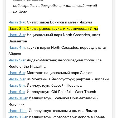
— небоскребы, небоскребы, а я маленький такой
— на Игле
Часть 1-я
: Сиэтл: завод Боингов и музей Чихули
Часть 2-я: Сиэтл: рынок, круиз, и Космическая Игла
Часть 3-я
: Национальный парк North Cascades, штат
Вашингтон
Часть 4-я
: круиз в парке North Cascades, переезд в штат
Айдахо
Часть 5-я
: Айдахо-Монтана; велосипедная тропа The
Route of the Hiawatha
Часть 6-я
: Монтана: национальный парк Glacier
Часть 7-я
: из Монтаны в Йеллоустоун; рафтинг и зиплайн
Часть 8-я
: Йеллоустоун: бассейн Норриса
Часть 9-я
: Йеллоустоун: Old Faithful – West Thumb
Часть 10-я
: Йеллоустоун: Большой Призматический
Источник
Часть 11-я
: Йеллоустоун: каньоны и долина Ламар
Часть 12-я
: Йеллоустоун: фотосафари; дорога в Гранд-