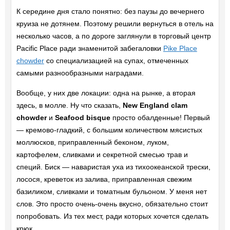
К середине дня стало понятно: без паузы до вечернего
круиза не дотянем. Поэтому решили вернуться в отель на
несколько часов, а по дороге заглянули в торговый центр
Pacific Place ради знаменитой забегаловки
Pike Place
chowder
со специализацией на супах, отмеченных
самыми разнообразными наградами.
Вообще, у них две локации: одна на рынке, а вторая
здесь, в молле. Ну что сказать,
New England clam
chowder
и
Seafood bisque
просто обалденные! Первый
— кремово-гладкий, с большим количеством мясистых
моллюсков, приправленный беконом, луком,
картофелем, сливками и секретной смесью трав и
специй. Биск — наваристая уха из тихоокеанской трески,
лосося, креветок из залива, приправленная свежим
базиликом, сливками и томатным бульоном. У меня нет
слов. Это просто очень-очень вкусно, обязательно стоит
попробовать. Из тех мест, ради которых хочется сделать
крюк.