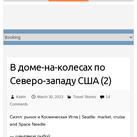
Skip
to
content
В доме-на-колесах по
Северо-западу США (2)
Katrin
March 30, 2023
Travel Stories
14
Comments
Сиэтл: рынок и Космическая Игла | Seattle: market, cruise
and Space Needle
— швыряние рыбой