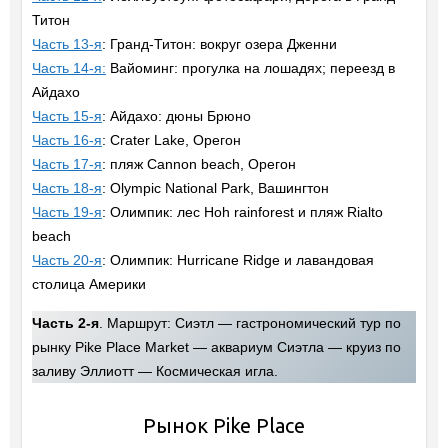
Титон
Часть 13-я
: Гранд-Титон: вокруг озера Дженни
Часть 14-я:
Вайоминг: прогулка на лошадях; переезд в
Айдахо
Часть 15-я
: Айдахо: дюны Брюно
Часть 16-я
: Crater Lake, Орегон
Часть 17-я
: пляж Cannon beach, Орегон
Часть 18-я
: Olympic National Park, Вашингтон
Часть 19-я
: Олимпик: лес Hoh rainforest и пляж Rialto
beach
Часть 20-я
: Олимпик: Hurricane Ridge и лавандовая
столица Америки
Часть 2-я
. Маршрут: Сиэтл — гастрономический тур по
рынку Pike Place Market — аквариум Сиэтла — круиз по
заливу Эллиотт — Космическая игла.
Рынок Pike Place