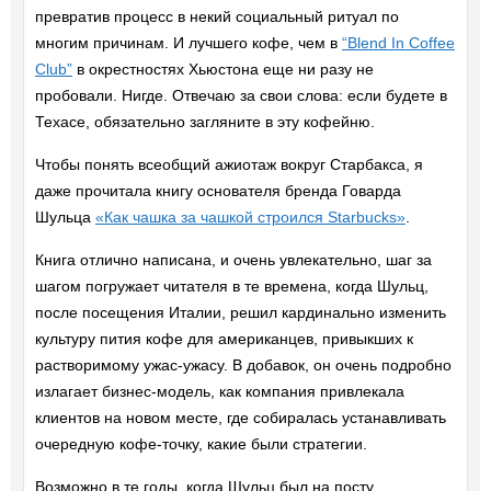
превратив процесс в некий социальный ритуал по
многим причинам. И лучшего кофе, чем в
“Blend In Coffee
Club”
в окрестностях Хьюстона еще ни разу не
пробовали. Нигде. Отвечаю за свои слова: если будете в
Техасе, обязательно загляните в эту кофейню.
Чтобы понять всеобщий ажиотаж вокруг Старбакса, я
даже прочитала книгу основателя бренда Говарда
Шульца
«Как чашка за чашкой строился Starbucks»
.
Книга отлично написана, и очень увлекательно, шаг за
шагом погружает читателя в те времена, когда Шульц,
после посещения Италии, решил кардинально изменить
культуру пития кофе для американцев, привыкших к
растворимому ужас-ужасу. В добавок, он очень подробно
излагает бизнес-модель, как компания привлекала
клиентов на новом месте, где собиралась устанавливать
очередную кофе-точку, какие были стратегии.
Возможно в те годы, когда Шульц был на посту