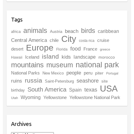
Tags
animals
birds
beach
caribbean
africa
Austria
City
Central America
chile
cruise
costa rica
Europe
food
desert
France
Florida
greece
island
kids
landscape
Iceland
morocco
Hawaii
national park
mountains
museum
people
National Parks
peru
piter
New Mexico
Portugal
russia
seashore
ruins
Saint-Petersburg
site
USA
South America
texas
Spain
birthday
Wyoming
Yellowstone
Yellowstone National Park
Utah
Archives