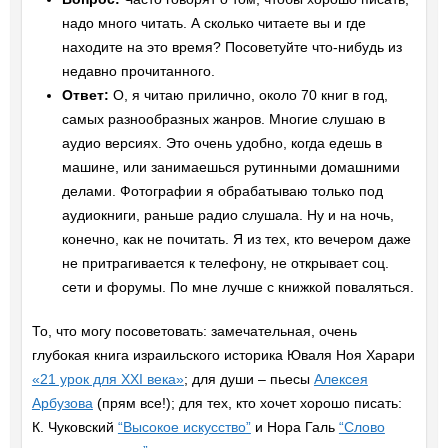
надо много читать. А сколько читаете вы и где
находите на это время? Посоветуйте что-нибудь из
недавно прочитанного.
Ответ:
О, я читаю прилично, около 70 книг в год,
самых разнообразных жанров. Многие слушаю в
аудио версиях. Это очень удобно, когда едешь в
машине, или занимаешься рутинными домашними
делами. Фотографии я обрабатываю только под
аудиокниги, раньше радио слушала. Ну и на ночь,
конечно, как не почитать. Я из тех, кто вечером даже
не притрагивается к телефону, не открывает соц.
сети и форумы. По мне лучше с книжкой поваляться.
То, что могу посоветовать: замечательная, очень
глубокая книга израильского историка Юваля Ноя Харари
«21 урок для XXI века»
; для души – пьесы
Алексея
Арбузова
(прям все!); для тех, кто хочет хорошо писать:
К. Чуковский
“Высокое искусство”
и Нора Галь
“Слово