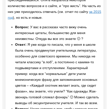
присоединившихся. Опять набралось некоторое
количество вопросов и о сайте, и “про жисть”. На часть из
них уже приходилось отвечать (см. отчет по сайту
за 2015
год
), но есть и новые.
Вопрос:
У вас в рассказах часто вижу очень
интересные цитаты, большинство для меня
неизвестны. Откуда вы все это знаете 🙂 ?
Ответ:
Я уже когда-то писала, что у меня в школе
была очень продвинутая учительница литературы,
особенно для советского времени. Мы никогда не
читали классику “в лоб”, а постоянно с какими-то
подвывертами и отступленями. Характерный
пример: когда все “нормальные” дети учили
мнемоническую фразу для запоминания основных
цветов – «Каждый охотник желает знать, где сидит
фазан», мы знаете, что учили? “Как однажды Жак-
звонарь головой сломал фонарь” 🙂 Можно сделать
выводы об эксцентричности учителя. И так во всем.
Вопрос:
Часто говорят о том, чтобы хорошо писать,