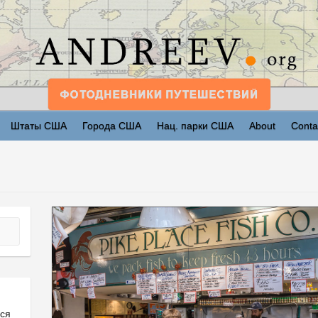
Штаты США
Города США
Нац. парки США
About
Conta
ься