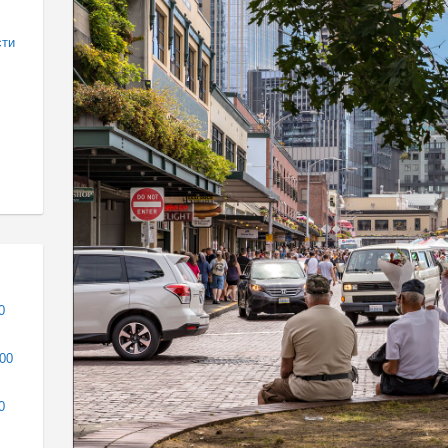
сти
0
000
0