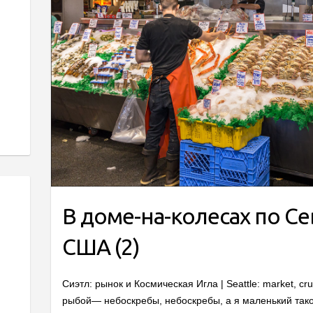
В доме-на-колесах по С
США (2)
Сиэтл: рынок и Космическая Игла | Seattle: market, 
рыбой— небоскребы, небоскребы, а я маленький так