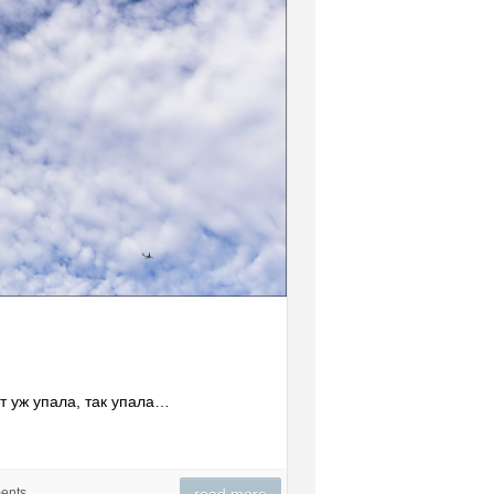
от уж упала, так упала…
ents
read more