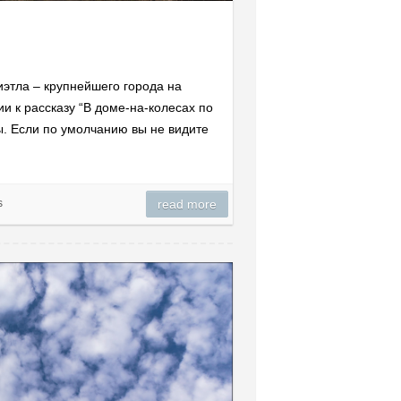
иэтла – крупнейшего города на
и к рассказу “В доме-на-колесах по
. Если по умолчанию вы не видите
s
read more