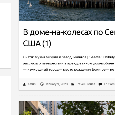
В доме-на-колесах по С
США (1)
Сиэтл: музей Чихули и завод Боингов | Seattle: Chihu
рассказа о путешествии в арендованном дом-мобиле
— изумрудный город— место рождения Боингов— не ч
Katrin
January 9, 2023
Travel Stories
17 Com