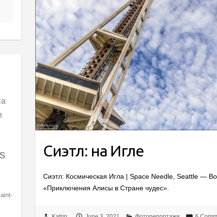
ca
t
Сиэтл: на Игле
s
Сиэтл: Космическая Игла | Space Needle, Seattle — В
«Приключения Алисы в Стране чудес».
aint-
Katrin
June 3, 2021
Фоторепортажи
6 Comm