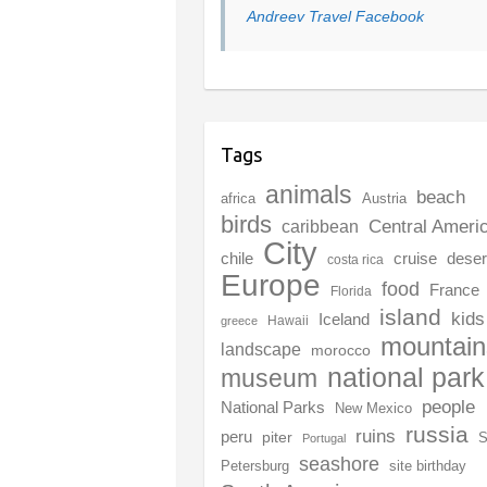
Andreev Travel Facebook
Tags
animals
beach
africa
Austria
birds
Central Ameri
caribbean
City
chile
deser
cruise
costa rica
Europe
food
France
Florida
island
kids
Iceland
Hawaii
greece
mountain
landscape
morocco
national park
museum
people
National Parks
New Mexico
russia
ruins
peru
piter
S
Portugal
seashore
Petersburg
site birthday