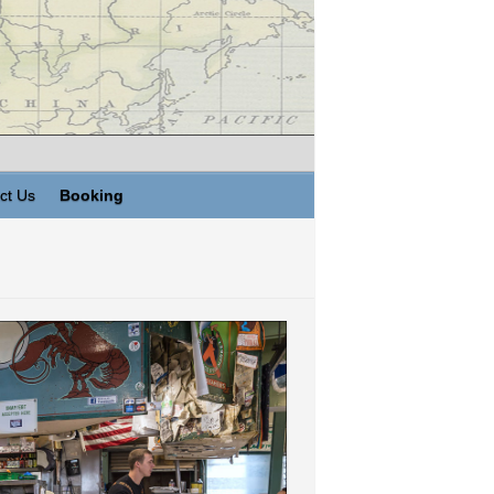
ct Us
Booking