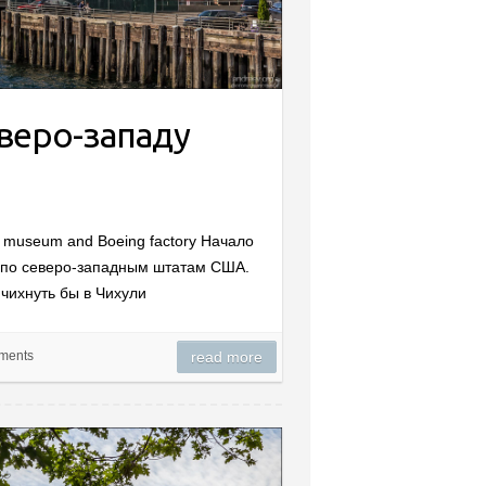
еверо-западу
ly museum and Boeing factory Начало
 по северо-западным штатам США.
ихнуть бы в Чихули
ments
read more