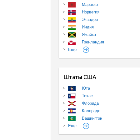
Марокко
Норвегия
Эквадор
Индия
Ямайка
Гренландия
Еще
Штаты США
Юта
Техас
Флорида
Колорадо
Вашингтон
Еще