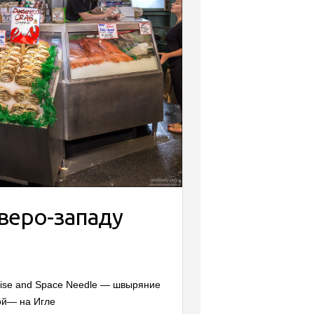
еверо-западу
cruise and Space Needle — швыряние
ой— на Игле