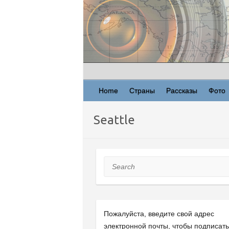
Skip
to
content
Home
Страны
Рассказы
Фото
Seattle
Search
Пожалуйста, введите свой ​​адрес
электронной почты, чтобы подписат