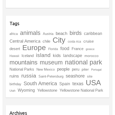
Tags
animals
birds
beach
caribbean
africa
Austria
City
Central America
chile
cruise
costa rica
Europe
food
desert
France
Florida
greece
island
kids
landscape
Iceland
morocco
Hawaii
national park
mountains
museum
people
National Parks
peru
piter
New Mexico
Portugal
russia
seashore
ruins
Saint-Petersburg
site
USA
South America
texas
Spain
birthday
Wyoming
Yellowstone
Yellowstone National Park
Utah
Archives