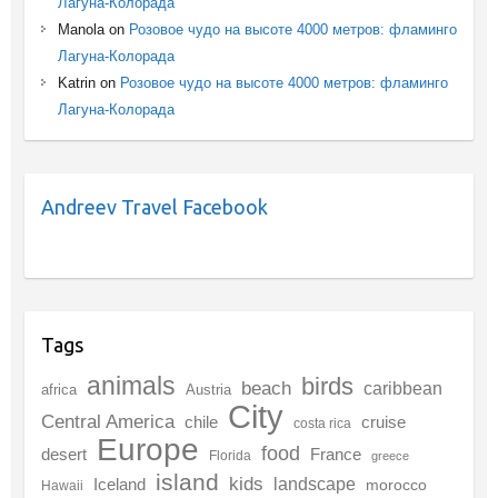
Лагуна-Колорада
Manola
on
Розовое чудо на высоте 4000 метров: фламинго
Лагуна-Колорада
Katrin
on
Розовое чудо на высоте 4000 метров: фламинго
Лагуна-Колорада
Andreev Travel Facebook
Tags
animals
birds
beach
caribbean
africa
Austria
City
Central America
chile
cruise
costa rica
Europe
food
desert
France
Florida
greece
island
kids
landscape
Iceland
morocco
Hawaii