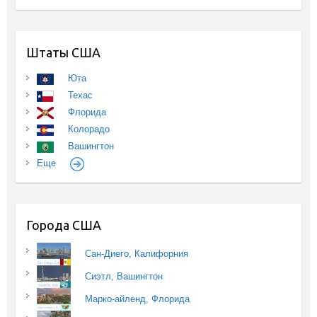
Штаты США
Юта
Техас
Флорида
Колорадо
Вашингтон
Еще
Города США
Сан-Диего, Калифорния
Сиэтл, Вашингтон
Марко-айленд, Флорида