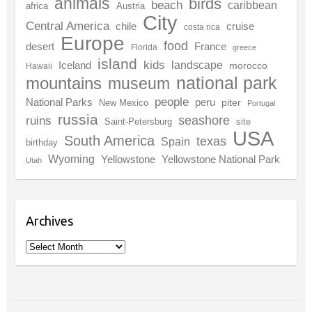
animals
birds
beach
caribbean
africa
Austria
City
Central America
chile
cruise
costa rica
Europe
food
desert
France
Florida
greece
island
kids
landscape
Iceland
morocco
Hawaii
national park
mountains
museum
people
National Parks
peru
piter
New Mexico
Portugal
russia
seashore
ruins
Saint-Petersburg
site
USA
South America
texas
Spain
birthday
Wyoming
Yellowstone
Yellowstone National Park
Utah
Archives
Archives