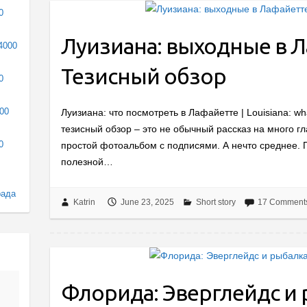
0
Луизиана: выходные в Л
4000
Тезисный обзор
0
000
Луизиана: что посмотреть в Лафайетте | Louisiana: wh
тезисный обзор – это не обычный рассказ на много гл
0
простой фотоальбом с подписями. А нечто среднее. П
полезной…
рада
Katrin
June 23, 2025
Short story
17 Comment
Флорида: Эверглейдс и 