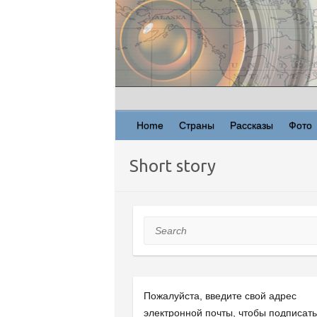
Skip
to
content
Home
Страны
Рассказы
Фото
Short story
Search
Пожалуйста, введите свой ​​адрес
электронной почты, чтобы подписат