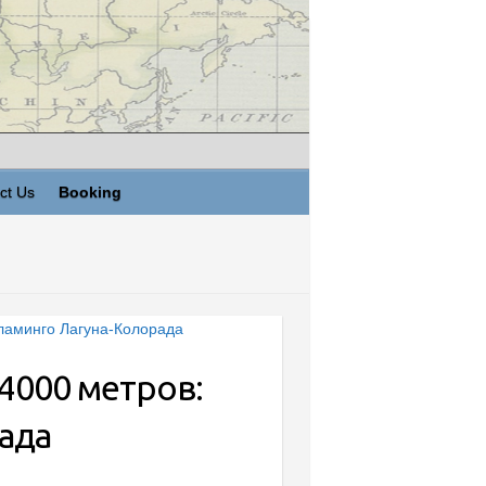
ct Us
Booking
4000 метров:
ада