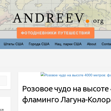
Штаты США
Города США
Нац. парки США
About
Conta
Розовое чудо на высоте 
фламинго Лагуна-Колор
ься