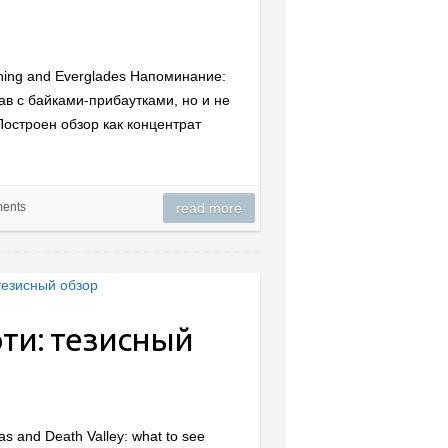
ishing and Everglades Напоминание:
ав с байками-прибаутками, но и не
остроен обзор как концентрат
ents
read more
рти: тезисный
s and Death Valley: what to see