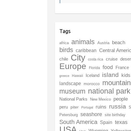
Tags
animals
beach
africa
Austria
birds
Central Ameri
caribbean
City
chile
deser
cruise
costa rica
Europe
food
France
Florida
island
kids
Iceland
Hawaii
greece
mountain
landscape
morocco
national park
museum
people
National Parks
New Mexico
russia
ruins
peru
piter
S
Portugal
seashore
Petersburg
site birthday
South America
texas
Spain
USA
Wyoming
Yellowsto