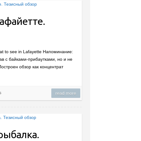
афайетте.
at to see in Lafayette Напоминание:
ав с байками-прибаутками, но и не
остроен обзор как концентрат
s
read more
рыбалка.