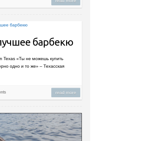
read more
 лучшее барбекю
 in Texas «Ты не можешь купить
рно одно и то же» – Техасская
nts
read more