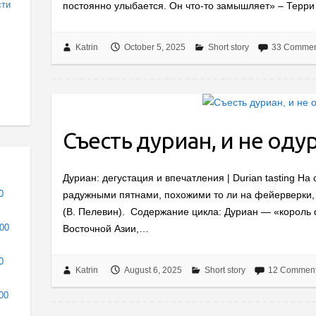
сти
постоянно улыбается. Он что-то замышляет» – Терри
Katrin
October 5, 2025
Short story
33 Commen
Съесть дуриан, и не оду
Дуриан: дегустация и впечатления | Durian tasting Н
0
радужными пятнами, похожими то ли на фейерверки, т
(В. Пелевин). Содержание цикла: Дуриан — «король 
000
Восточной Азии,…
0
Katrin
August 6, 2025
Short story
12 Commen
00