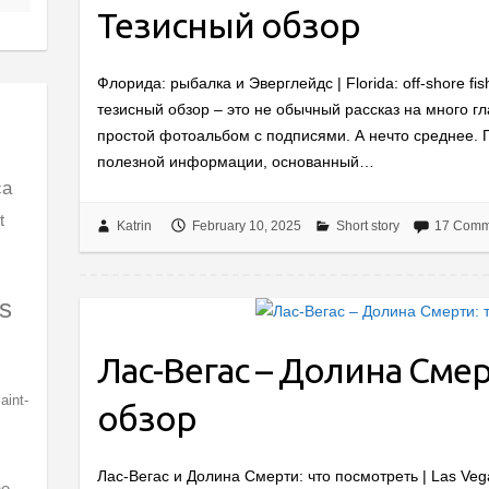
Тезисный обзор
Флорида: рыбалка и Эверглейдс | Florida: off-shore f
тезисный обзор – это не обычный рассказ на много гл
простой фотоальбом с подписями. А нечто среднее. П
полезной информации, основанный…
ca
t
Katrin
February 10, 2025
Short story
17 Comm
s
Лас-Вегас – Долина Сме
aint-
обзор
Лас-Вегас и Долина Смерти: что посмотреть | Las Vega
ne