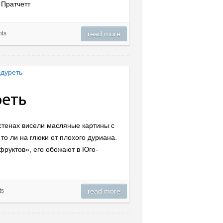
 Пратчетт
ts
read more
реть
а стенах висели масляные картины с
о ли на глюки от плохого дуриана.
фруктов», его обожают в Юго-
ts
read more