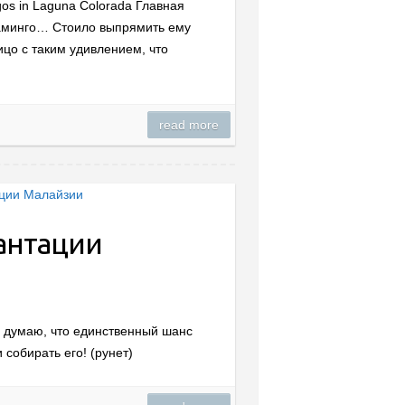
gos in Laguna Colorada Главная
ламинго… Стоило выпрямить ему
ицо с таким удивлением, что
read more
антации
Я думаю, что единственный шанс
 собирать его! (рунет)