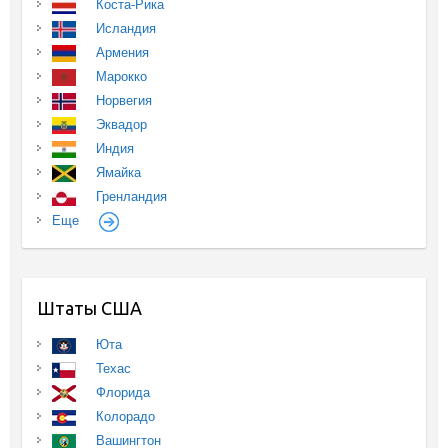
Коста-Рика
Исландия
Армения
Марокко
Норвегия
Эквадор
Индия
Ямайка
Гренландия
Еще
Штаты США
Юта
Техас
Флорида
Колорадо
Вашингтон