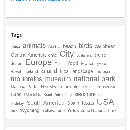
Tags
animals
birds
beach
caribbean
africa
Austria
City
Central America
chile
cruise
costa rica
Europe
food
desert
France
Florida
greece
island
kids
landscape
Iceland
morocco
Hawaii
national park
mountains
museum
people
National Parks
peru
piter
New Mexico
Portugal
russia
seashore
ruins
Saint-Petersburg
site
USA
South America
texas
Spain
birthday
Wyoming
Yellowstone
Yellowstone National Park
Utah