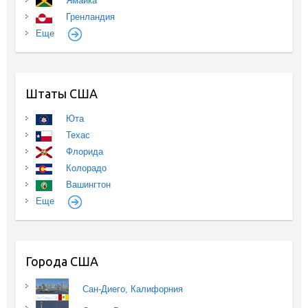
Ямайка
Гренландия
Еще
Штаты США
Юта
Техас
Флорида
Колорадо
Вашингтон
Еще
Города США
Сан-Диего, Калифорния