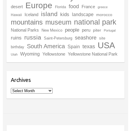
Europe
food
desert
France
Florida
greece
island
kids
landscape
Iceland
morocco
Hawaii
national park
mountains
museum
people
National Parks
peru
piter
New Mexico
Portugal
russia
seashore
ruins
Saint-Petersburg
site
USA
South America
texas
Spain
birthday
Wyoming
Yellowstone
Yellowstone National Park
Utah
Archives
Archives