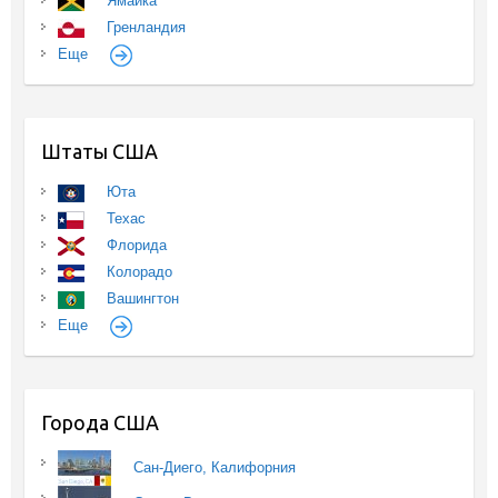
Ямайка
Гренландия
Еще
Штаты США
Юта
Техас
Флорида
Колорадо
Вашингтон
Еще
Города США
Сан-Диего, Калифорния