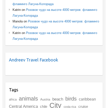
фламинго Лагуна-Колорада
Katrin
on
Розовое чудо на высоте 4000 метров: фламинго
Лагуна-Колорада
Manola
on
Розовое чудо на высоте 4000 метров: фламинго
Лагуна-Колорада
Katrin
on
Розовое чудо на высоте 4000 метров: фламинго
Лагуна-Колорада
Andreev Travel Facebook
Tags
animals
birds
beach
caribbean
africa
Austria
City
Central America
chile
cruise
costa rica