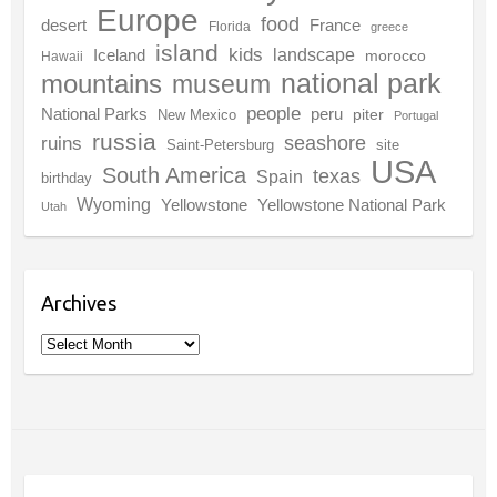
Europe
food
desert
France
Florida
greece
island
kids
landscape
Iceland
morocco
Hawaii
national park
mountains
museum
people
National Parks
peru
piter
New Mexico
Portugal
russia
seashore
ruins
Saint-Petersburg
site
USA
South America
texas
Spain
birthday
Wyoming
Yellowstone
Yellowstone National Park
Utah
Archives
Archives