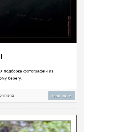
ы
ая подборка фотографий из
ому берегу.
Comments
read more