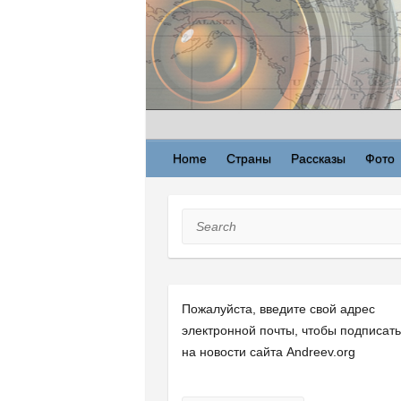
Skip
to
content
Home
Страны
Рассказы
Фото
Search
Пожалуйста, введите свой ​​адрес
электронной почты, чтобы подписат
на новости сайта Andreev.org