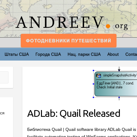
Штаты США
Города США
Нац. парки США
About
Conta
ADLab: Quail Released
ься
Библиотека Quail | Quail software library ADLab Quail is 
facilitate automation testing of WinForms applications. It