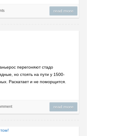
nts
read more
баньерос перегоняют стадо
дные, но стоять на пути у 1500-
ных. Раскатает и не поморщится.
omment
read more