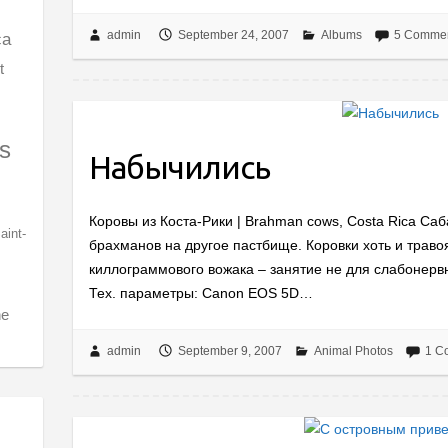
admin
September 24, 2007
Albums
5 Comme
ca
t
s
Набычились
Коровы из Коста-Рики | Brahman cows, Costa Rica Са
aint-
брахманов на другое пастбище. Коровки хоть и травоя
киллограммового вожака – занятие не для слабонерв
Тех. параметры: Canon EOS 5D…
ne
admin
September 9, 2007
Animal Photos
1 C