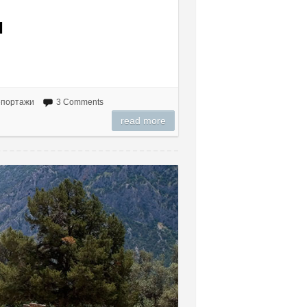
и
епортажи
3 Comments
read more