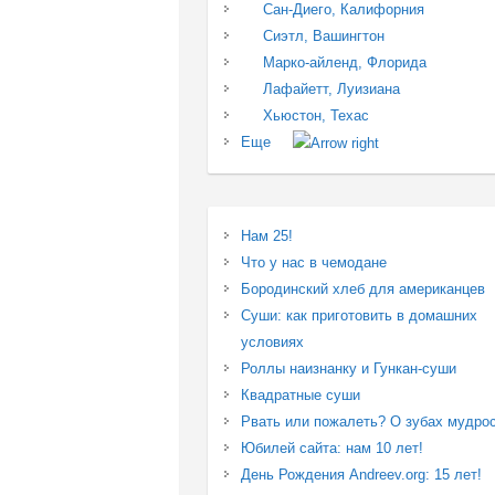
Сан-Диего, Калифорния
Сиэтл, Вашингтон
Марко-айленд, Флорида
Лафайетт, Луизиана
Хьюстон, Техас
Еще
Нам 25!
Что у нас в чемодане
Бородинский хлеб для американцев
Суши: как приготовить в домашних
условиях
Роллы наизнанку и Гункан-суши
Квадратные суши
Рвать или пожалеть? О зубах мудро
Юбилей сайта: нам 10 лет!
День Рождения Andreev.org: 15 лет!