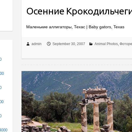
Осенние Крокодильчег
Маленькие аллигаторы, Техас | Baby gators, Texas
admin
September 30, 2007
Animal Photos
,
Фотор
0
000
0
00
0
4000