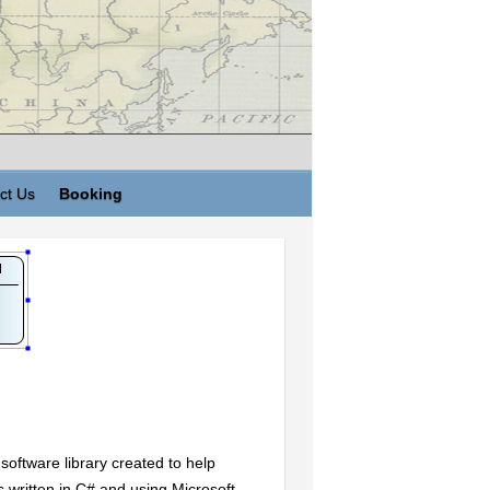
ct Us
Booking
software library created to help
’s written in C# and using Microsoft