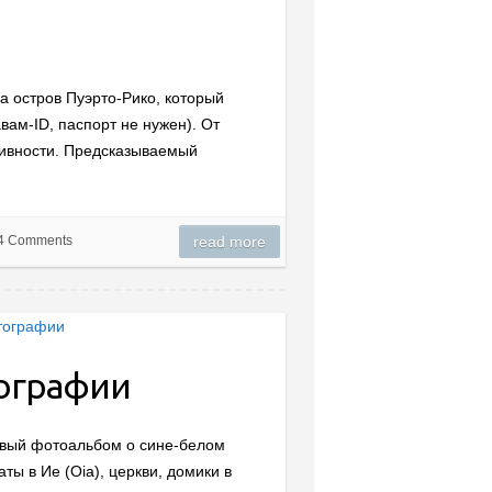
 на остров Пуэрто-Рико, который
вам-ID, паспорт не нужен). От
тивности. Предсказываемый
4 Comments
read more
тографии
 Новый фотоальбом о сине-белом
ы в Ие (Oia), церкви, домики в