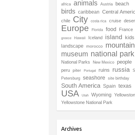
animals
beach
africa
Austria
birds
Central Ameri
caribbean
City
chile
deser
cruise
costa rica
Europe
food
France
Florida
island
kids
Iceland
Hawaii
greece
mountain
landscape
morocco
national park
museum
people
National Parks
New Mexico
russia
ruins
peru
piter
S
Portugal
seashore
Petersburg
site birthday
South America
texas
Spain
USA
Wyoming
Yellowsto
Utah
Yellowstone National Park
Archives