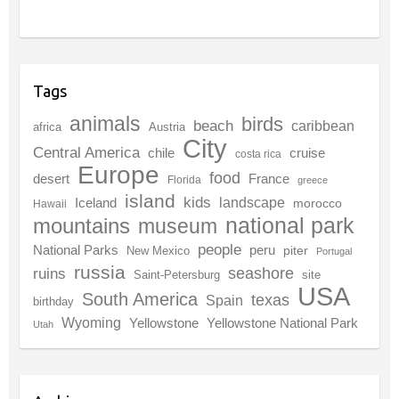
Tags
animals
birds
beach
caribbean
africa
Austria
City
Central America
chile
cruise
costa rica
Europe
food
desert
France
Florida
greece
island
kids
landscape
Iceland
morocco
Hawaii
national park
mountains
museum
people
National Parks
peru
piter
New Mexico
Portugal
russia
seashore
ruins
Saint-Petersburg
site
USA
South America
texas
Spain
birthday
Wyoming
Yellowstone
Yellowstone National Park
Utah