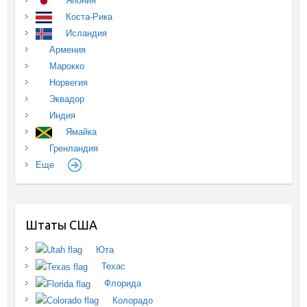
Япония
Коста-Рика
Исландия
Армения
Марокко
Норвегия
Эквадор
Индия
Ямайка
Гренландия
Еще
Штаты США
Юта
Техас
Флорида
Колорадо