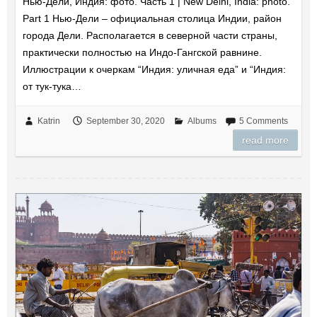
Нью-Дели, Индия: фото. Часть 1 | New Delhi, India: photo.
Part 1 Нью-Дели – официальная столица Индии, район
города Дели. Располагается в северной части страны,
практически полностью на Индо-Гангской равнине.
Иллюстрации к очеркам “Индия: уличная еда” и “Индия:
от тук-тука…
Katrin
September 30, 2020
Albums
5 Comments
read more