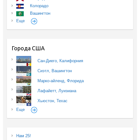
Колорадо
Вашингтон
Еще
Города США
Сан-Диего, Калифорния
Сиэтл, Вашингтон
Марко-айленд, Флорида
Лафайетт, Луизиана
Хьюстон, Техас
Еще
Нам 25!