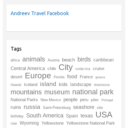
Andreev Travel Facebook
Tags
animals
birds
beach
caribbean
africa
Austria
City
Central America
chile
cruise
costa rica
Europe
food
desert
France
Florida
greece
island
kids
landscape
Iceland
morocco
Hawaii
national park
mountains
museum
people
National Parks
peru
piter
New Mexico
Portugal
russia
seashore
ruins
Saint-Petersburg
site
USA
South America
texas
Spain
birthday
Wyoming
Yellowstone
Yellowstone National Park
Utah