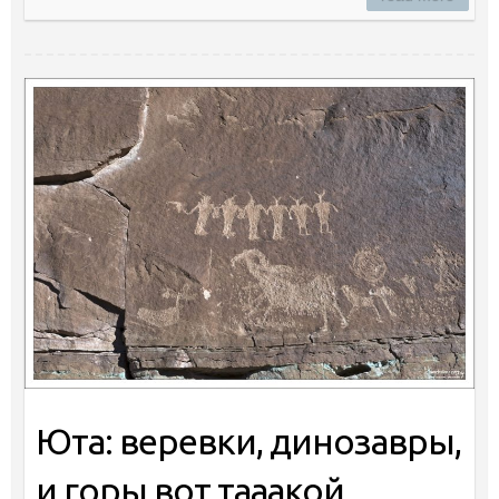
Юта: веревки, динозавры,
и горы вот тааакой