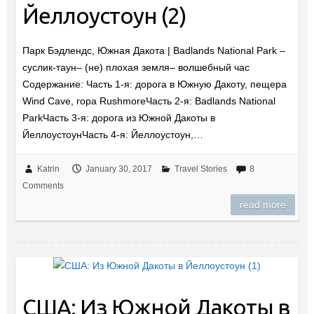
Йеллоустоун (2)
Парк Бэдлендс, Южная Дакота | Badlands National Park –
суслик-таун– (не) плохая земля– волшебный час
Содержание: Часть 1-я: дорога в Южную Дакоту, пещера
Wind Cave, гора RushmoreЧасть 2-я: Badlands National
ParkЧасть 3-я: дорога из Южной Дакоты в
ЙеллоустоунЧасть 4-я: Йеллоустоун,…
Katrin
January 30, 2017
Travel Stories
8
Comments
read more
США: Из Южной Дакоты в