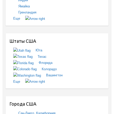
Индия
Ямайка
Гренландия
Еще
Штаты США
Юта
Техас
Флорида
Колорадо
Вашингтон
Еще
Города США
Сан-Диего, Калифорния