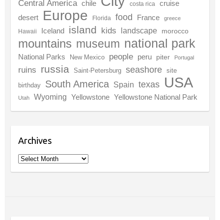
City
Central America
chile
cruise
costa rica
Europe
food
desert
France
Florida
greece
island
kids
landscape
Iceland
morocco
Hawaii
national park
mountains
museum
people
National Parks
peru
piter
New Mexico
Portugal
russia
seashore
ruins
Saint-Petersburg
site
USA
South America
texas
Spain
birthday
Wyoming
Yellowstone
Yellowstone National Park
Utah
Archives
Archives